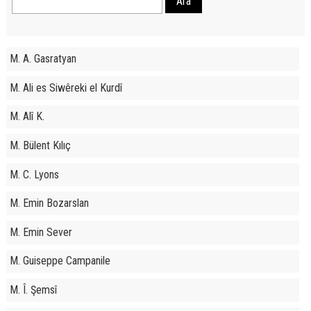
M. A. Gasratyan
M. Ali es Siwêreki el Kurdî
M. Alî K.
M. Bülent Kılıç
M. C. Lyons
M. Emin Bozarslan
M. Emin Sever
M. Guiseppe Campanile
M. Î. Şemsî