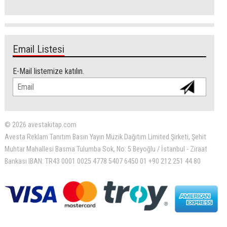
Email Listesi
E-Mail listemize katılın.
© 2026 avestakitap.com
Avesta Reklam Tanıtım Basın Yayın Müzik Dağıtım Limited Şirketi, Şehit
Muhtar Mahallesi Basma Tulumba Sok, No: 5 Beyoğlu / İstanbul - Ziraat
Bankası IBAN: TR43 0001 0025 4778 5407 6450 01 +90 212 251 44 80