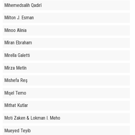
Mihemedsalih Qadirî
Milton J. Esman
Minoo Alinia
Mîran Ebraham
Mirella Galetti
Mîrza Metîn
Mishefa Reş
Mişel Temo
Mithat Kutlar
Moti Zaken & Lokman I. Meho
Mueyed Teyib