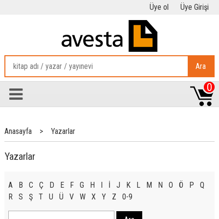
Üye ol
Üye Girişi
Ara
0
Anasayfa
>
Yazarlar
Yazarlar
A
B
C
Ç
D
E
F
G
H
I
İ
J
K
L
M
N
O
Ö
P
Q
R
S
Ş
T
U
Ü
V
W
X
Y
Z
0-9