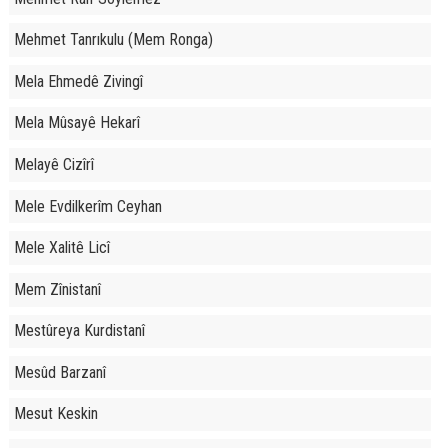
Mehmet Tanrıkulu (Mem Ronga)
Mela Ehmedê Zivingî
Mela Mûsayê Hekarî
Melayê Cizîrî
Mele Evdilkerîm Ceyhan
Mele Xalitê Licî
Mem Zînistanî
Mestûreya Kurdistanî
Mesûd Barzanî
Mesut Keskin