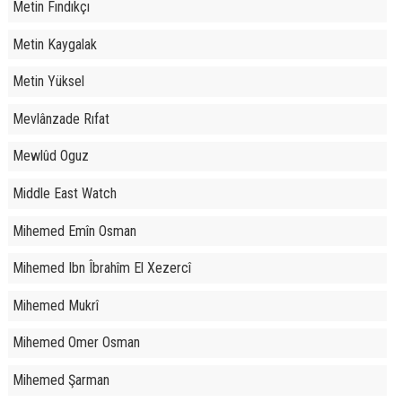
Metin Fındıkçı
Metin Kaygalak
Metin Yüksel
Mevlânzade Rıfat
Mewlûd Oguz
Middle East Watch
Mihemed Emîn Osman
Mihemed Ibn Îbrahîm El Xezercî
Mihemed Mukrî
Mihemed Omer Osman
Mihemed Şarman