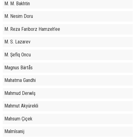
M. M. Bakhtin
M. Nesim Doru
M. Reza Fariborz Hamzeh'ee
M. S. Lazarev
M. Şefîq Oncu
Magnus Bärtås
Mahatma Gandhi
Mahmud Derwîş
Mahmut Akyürekli
Mahsum Çiçek
Malmîsanij