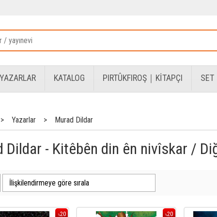
YAZARLAR
KATALOG
PIRTÛKFIROŞ｜KİTAPÇI
SET
>
Yazarlar
>
Murad Dildar
Dildar - Kitêbên din ên nivîskar / Diğ
20
20
%
%