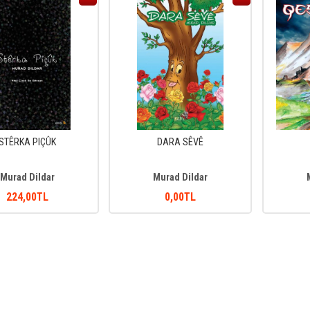
STÊRKA PIÇÛK
DARA SÊVÊ
Murad Dildar
Murad Dildar
224
,00
TL
0
,00
TL