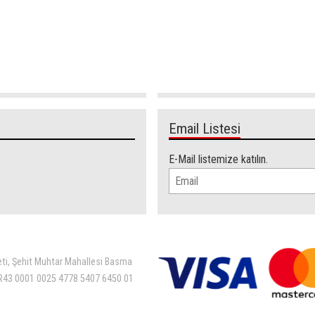
Email Listesi
E-Mail listemize katılın.
eti, Şehit Muhtar Mahallesi Basma
 TR43 0001 0025 4778 5407 6450 01