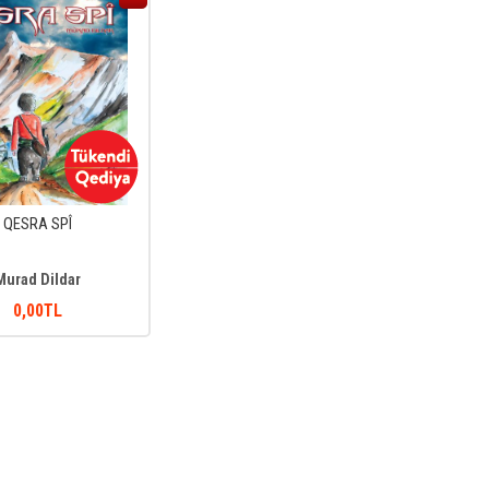
QESRA SPÎ
Murad Dildar
0
,00
TL