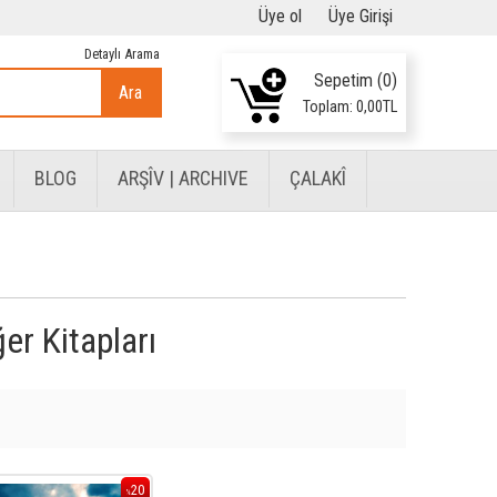
Üye ol
Üye Girişi
Detaylı Arama
Sepetim (
0
)
Ara
Toplam:
0
,00
TL
BLOG
ARŞÎV | ARCHIVE
ÇALAKÎ
er Kitapları
20
%