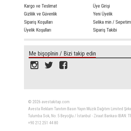
Kargo ve Teslimat
Üye Girişi
Gizlilik ve Güvenlik
Yeni Üyelik
Sipariş Koşulları
Selika min / Sepetim
Üyelik Koşulları
Sipariş Takibi
Me bişopînin / Bizi takip edin
© 2026 avestakitap.com
Avesta Reklam Tanıtım Basın Yayın Müzik Dağıtım Limited Şirk
Tulumba Sok, No: 5 Beyoğlu / İstanbul - Ziraat Bankası IBAN:
+90 212 251 44 80