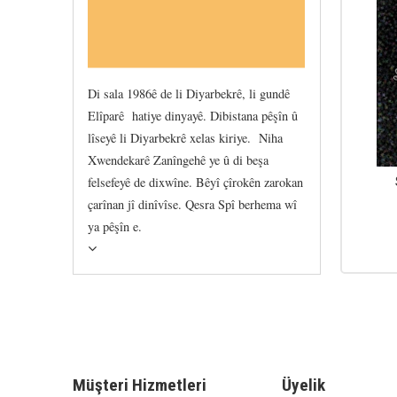
Di sala 1986ê de li Diyarbekrê, li gundê
Elîparê hatiye dinyayê. Dibistana pêşîn û
lîseyê li Diyarbekrê xelas kiriye. Niha
Xwendekarê Zanîngehê ye û di beşa
felsefeyê de dixwîne. Bêyî çîrokên zarokan
çarînan jî dinîvîse. Qesra Spî berhema wî
ya pêşîn e.
Müşteri Hizmetleri
Üyelik