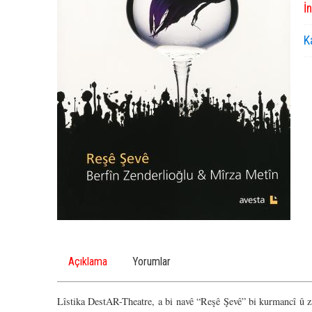
İ
K
Açıklama
Yorumlar
Lîstika DestAR-Theatre, a bi navê “Reşê Şevê” bi kurmancî û za