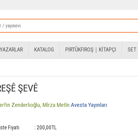
YAZARLAR
KATALOG
PIRTÛKFIROŞ｜KİTAPÇI
SET
REŞÊ ŞEVÊ
erfin Zenderlioğlu,
Mîrza Metîn
Avesta Yayınları
iste Fiyatı
:
200
,00
TL