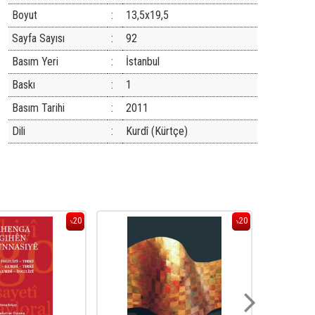
Boyut
:
13,5x19,5
Sayfa Sayısı
:
92
Basım Yeri
:
İstanbul
Baskı
:
1
Basım Tarihi
:
2011
Dili
:
Kurdî (Kürtçe)
20
20
%
%