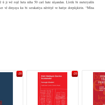
 û ji wê rojê heta niha 50 carî hate nîşandan. Lîstik bi meteryalên
er vê dinyaya ku bi serakatiya nêritiyê ve hatiye dorpêçkirin. “Mîna
20
20
%
%