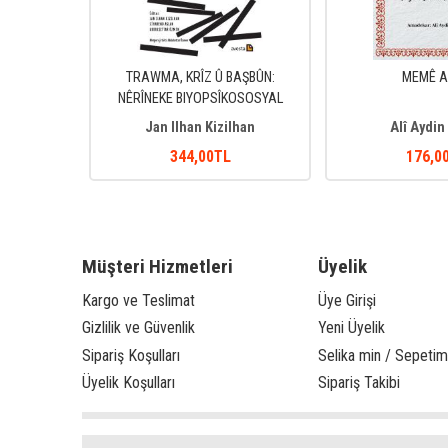
RDÎ
TRAWMA, KRÎZ Û BAŞBÛN:
MEMÊ A
NÊRÎNEKE BIYOPSÎKOSOSYAL
rdî
Jan Ilhan Kizilhan
Alî Aydin
344
,00
TL
176
,0
Müşteri Hizmetleri
Üyelik
Kargo ve Teslimat
Üye Girişi
Gizlilik ve Güvenlik
Yeni Üyelik
Sipariş Koşulları
Selika min / Sepetim
Üyelik Koşulları
Sipariş Takibi