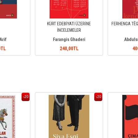
KÜRT EDEBİYATI ÜZERİNE
FERHENGA TÊG
İNCELEMELER
Arif
Farangis Ghaderi
Abduls
0
TL
240
,00
TL
40
20
20
%
%