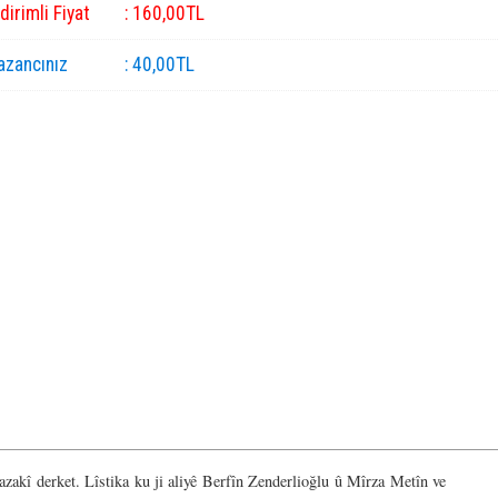
ndirimli Fiyat
:
160
,00
TL
azancınız
:
40
,00
TL
zakî derket. Lîstika ku ji aliyê Berfîn Zenderlioğlu û Mîrza Metîn ve