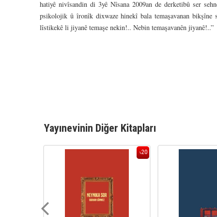
hatiyê nivîsandin di 3yê Nîsana 2009an de derketibû ser sehnê
psikolojik û îronîk dixwaze hinekî bala temaşavanan bikşîne s
lîstikekê li jiyanê temaşe nekin!.. Nebin temaşavanên jiyanê!..”
Yayınevinin Diğer Kitapları
20
20
%
%