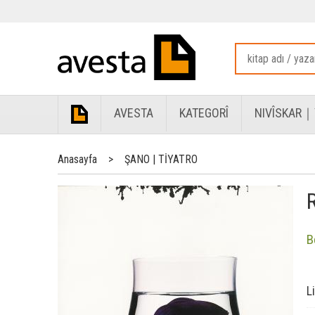
AVESTA
KATEGORÎ
NIVÎSKAR｜
Anasayfa
>
ŞANO | TİYATRO
B
L