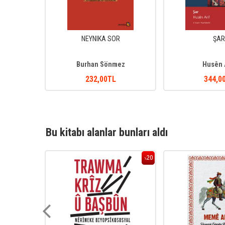
Î
NEYNIKA SOR
ŞAR
ru
Burhan Sönmez
Husên 
232
,00
TL
344
,0
Bu kitabı alanlar bunları aldı
20
%