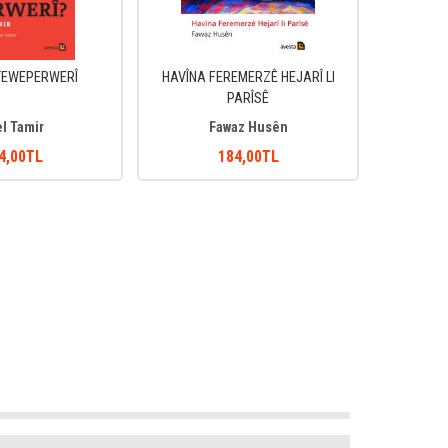
TEWEPERWERÎ
HAVÎNA FEREMERZÊ HEJARÎ LI
PARÎSÊ
l Tamir
Fawaz Husên
4
,00
TL
184
,00
TL