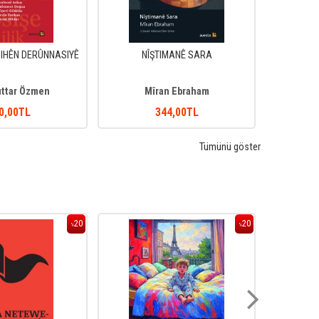
IHÊN DERÛNNASIYÊ
NÎŞTIMANÊ SARA
ıttar Özmen
Mîran Ebraham
0
,00
TL
344
,00
TL
Tümünü göster
20
20
%
%