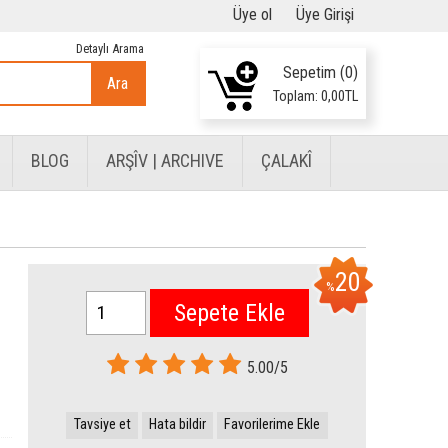
Üye ol
Üye Girişi
Detaylı Arama
Sepetim (
0
)
Ara
Toplam:
0
,00
TL
BLOG
ARŞÎV | ARCHIVE
ÇALAKÎ
20
%
Sepete Ekle
5.00/5
Tavsiye et
Hata bildir
Favorilerime Ekle