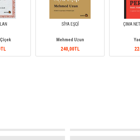
LAN
SÎYA EŞQÎ
ÇIMA NE
 Çîçek
Mehmed Uzun
Yae
0
TL
240
,00
TL
22