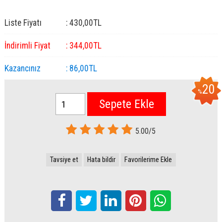
Liste Fiyatı
:
430
,00
TL
İndirimli Fiyat
:
344
,00
TL
Kazancınız
:
86
,00
TL
20
%
Sepete Ekle
5.00/5
Tavsiye et
Hata bildir
Favorilerime Ekle