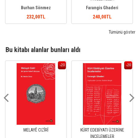
Burhan Sönmez
Farangis Ghaderi
232
,00
TL
240
,00
TL
Tümünü göster
Bu kitabı alanlar bunları aldı
20
20
%
%
MELAYÊ CIZÎRÎ
KÜRT EDEBİYATI ÜZERİNE
İNCELEMELER