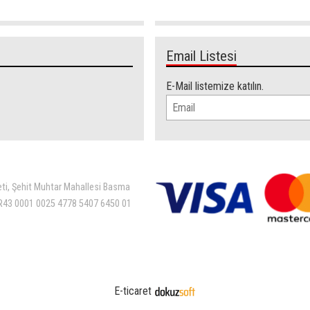
Email Listesi
E-Mail listemize katılın.
eti, Şehit Muhtar Mahallesi Basma
 TR43 0001 0025 4778 5407 6450 01
E-ticaret