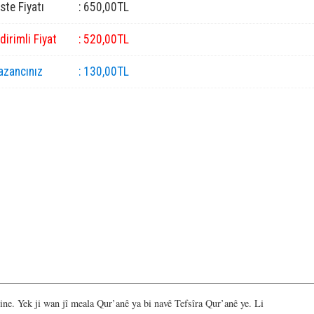
iste Fiyatı
:
650
,00
TL
ndirimli Fiyat
:
520
,00
TL
azancınız
:
130
,00
TL
ine. Yek ji wan jî meala Qur’anê ya bi navê Tefsîra Qur’anê ye. Li