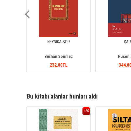
Î
NEYNIKA SOR
ŞAR
ru
Burhan Sönmez
Husên 
232
,00
TL
344
,0
Bu kitabı alanlar bunları aldı
20
20
%
%