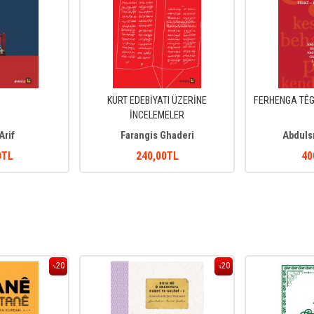
KÜRT EDEBİYATI ÜZERİNE
FERHENGA TÊG
İNCELEMELER
Arif
Farangis Ghaderi
Abduls
0
TL
240
,00
TL
40
20
20
%
%