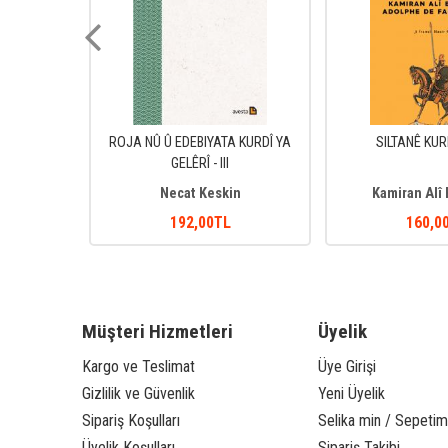
B
ROJA NÛ Û EDEBIYATA KURDÎ YA
SILTANÊ KU
GELÊRÎ - III
irxan
Necat Keskin
Kamiran Alî
192
,00
TL
160
,0
Müşteri Hizmetleri
Üyelik
Kargo ve Teslimat
Üye Girişi
Gizlilik ve Güvenlik
Yeni Üyelik
Sipariş Koşulları
Selika min / Sepetim
Üyelik Koşulları
Sipariş Takibi