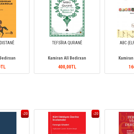
RDISTANÊ
TEFSÎRA QURANÊ
ABC (EL
 Bedirxan
Kamiran Alî Bedirxan
Kamiran 
0
TL
400
,00
TL
16
20
20
%
%