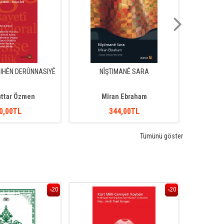
IHÊN DERÛNNASIYÊ
NÎŞTIMANÊ SARA
ıttar Özmen
Mîran Ebraham
0
,00
TL
344
,00
TL
Tümünü göster
20
20
%
%