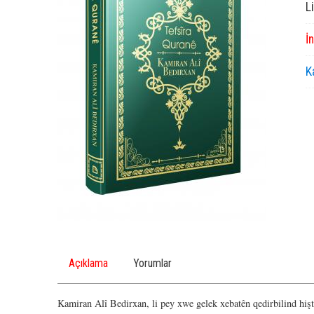
L
İ
K
Açıklama
Yorumlar
Kamiran Alî Bedirxan, li pey xwe gelek xebatên qedirbilind hişt