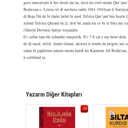
gora zanyariyên li ber destê me ne, kesê ku ewil meala Qur’ana 
Bedirxan e. Lewra wî di navbera salên 1941-1943yan li Suriyey
di Roja Nû de bi tîpên latînî bi navê Tefsîra Qur’anê hin beşên
xebatê Tefsîra Quranê be jî, divê bê zanîn ku ev bi te‘bîra me 
(Sûreyê Dewara) hatiye weşandin.
Ev xebat tam bû xebateke muşterek. Ev 7-8 sal e me hewl dida, h
de di meal, tefsîr, ilmên îslamî, destxet û zimên de pispor, me so
salan bi çapkirina yekem meala kurdî ku Kamiran Alî Bedirxan, 
û serbilind in.
Yazarın Diğer Kitapları
20
20
%
%