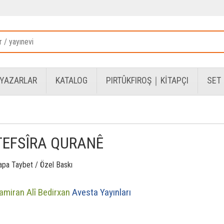
YAZARLAR
KATALOG
PIRTÛKFIROŞ｜KİTAPÇI
SET
TEFSÎRA QURANÊ
apa Taybet / Özel Baskı
amiran Alî Bedirxan
Avesta Yayınları