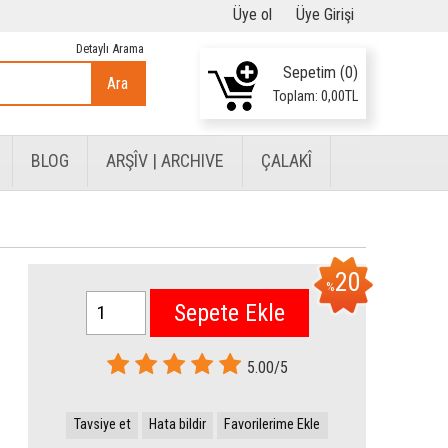
Üye ol
Üye Girişi
Detaylı Arama
Sepetim (
0
)
Ara
Toplam:
0
,00
TL
BLOG
ARŞÎV | ARCHIVE
ÇALAKÎ
20
%
Sepete Ekle
5.00/5
Tavsiye et
Hata bildir
Favorilerime Ekle