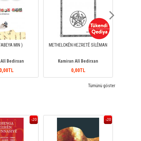
FABEYA MIN )
METHELOKÊN HEZRETÊ SİLÊMAN
D
Alî Bedirxan
Kamiran Alî Bedirxan
Kami
0
,00
TL
0
,00
TL
Tümünü göster
20
20
%
%