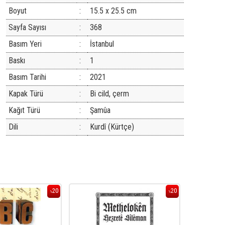
Boyut
:
15.5 x 25.5 cm
Sayfa Sayısı
:
368
Basım Yeri
:
İstanbul
Baskı
:
1
Basım Tarihi
:
2021
Kapak Türü
:
Bi cild, çerm
Kağıt Türü
:
Şamûa
Dili
:
Kurdî (Kürtçe)
20
20
%
%