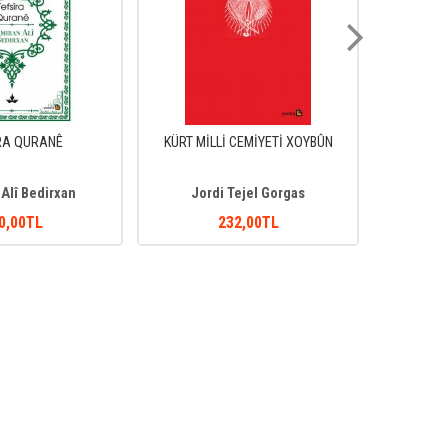
RA QURANÊ
KÜRT MİLLİ CEMİYETİ XOYBÛN
ABC
Alî Bedirxan
Jordi Tejel Gorgas
Kami
0
,00
TL
232
,00
TL