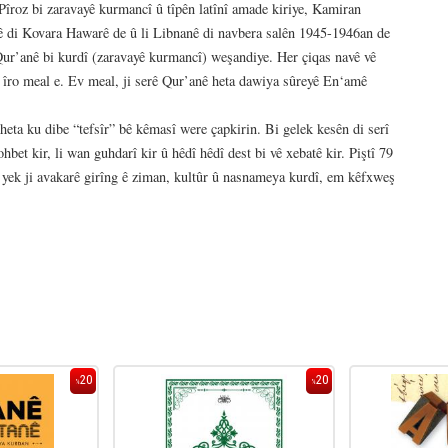
Pîroz bi zaravayê kurmancî û tîpên latînî amade kiriye, Kamiran
ê di Kovara Hawarê de û li Libnanê di navbera salên 1945-1946an de
 Qur’anê bi kurdî (zaravayê kurmancî) weşandiye. Her çiqas navê vê
ya îro meal e. Ev meal, ji serê Qur’anê heta dawiya sûreyê En‘amê
eta ku dibe “tefsîr” bê kêmasî were çapkirin. Bi gelek kesên di serî
hbet kir, li wan guhdarî kir û hêdî hêdî dest bi vê xebatê kir. Piştî 79
yek ji avakarê girîng ê ziman, kultûr û nasnameya kurdî, em kêfxweş
20
20
%
%