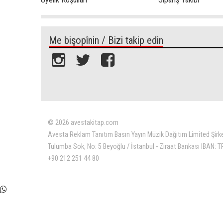
Me bişopînin / Bizi takip edin
© 2026 avestakitap.com
Avesta Reklam Tanıtım Basın Yayın Müzik Dağıtım Limited Şirk
Tulumba Sok, No: 5 Beyoğlu / İstanbul - Ziraat Bankası IBAN:
+90 212 251 44 80