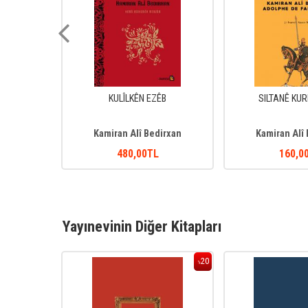
 TAYBET)
KULÎLKÊN EZÊB
SILTANÊ KU
irxan
Kamiran Alî Bedirxan
Kamiran Alî
L
480
,00
TL
160
,0
Yayınevinin Diğer Kitapları
20
20
%
%