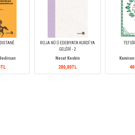
RDISTANÊ
ROJA NÛ Û EDEBIYATA KURDÎ YA
TEFSÎ
GELÊRÎ - 2
 Bedirxan
Necat Keskin
Kamiran 
0
TL
280
,00
TL
40