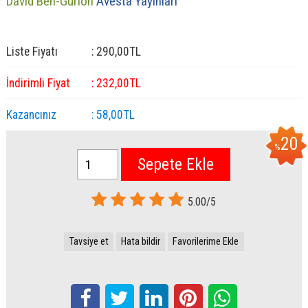
David Ben-Gurion
Avesta Yayınları
Liste Fiyatı
:
290
,00
TL
İndirimli Fiyat
:
232
,00
TL
Kazancınız
:
58
,00
TL
20
%
Sepete Ekle
5.00/5
Tavsiye et
Hata bildir
Favorilerime Ekle