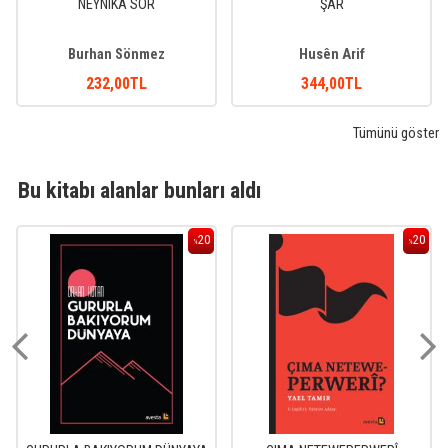
NEYNIKA SOR
ŞAR
Burhan Sönmez
Husên Arif
232
,00
TL
344
,00
TL
Tümünü göster
Bu kitabı alanlar bunları aldı
20
20
%
%