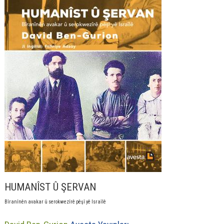
HUMANÎST Û ŞERVAN
Bîranînên avakar û serokwezîrê pêşî yê Israîlê