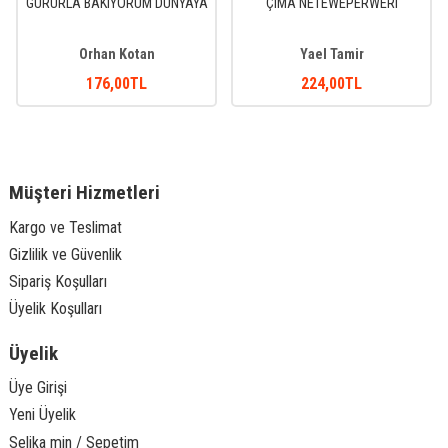
GURURLA BAKIYORUM DÜNYAYA
ÇIMA NETEWEPERWERÎ
Orhan Kotan
Yael Tamir
176
,00
TL
224
,00
TL
Müşteri Hizmetleri
Kargo ve Teslimat
Gizlilik ve Güvenlik
Sipariş Koşulları
Üyelik Koşulları
Üyelik
Üye Girişi
Yeni Üyelik
Selika min / Sepetim