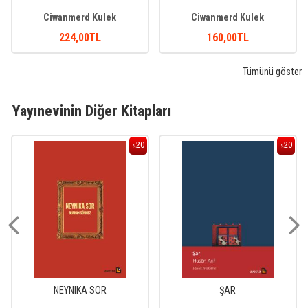
Ciwanmerd Kulek
Ciwanmerd Kulek
224
,00
TL
160
,00
TL
Tümünü göster
Yayınevinin Diğer Kitapları
20
20
%
%
NEYNIKA SOR
ŞAR