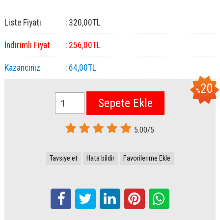
Liste Fiyatı
:
320
,00
TL
İndirimli Fiyat
:
256
,00
TL
Kazancınız
:
64
,00
TL
20
%
Sepete Ekle
5.00/5
Tavsiye et
Hata bildir
Favorilerime Ekle