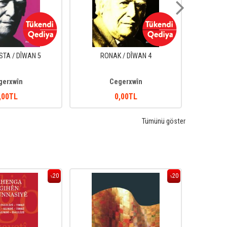
STA / DÎWAN 5
RONAK / DÎWAN 4
KÎ
gerxwîn
Cegerxwîn
,00
TL
0
,00
TL
Tümünü göster
20
20
%
%