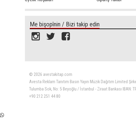
Me bişopînin / Bizi takip edin
© 2026 avestakitap.com
Avesta Reklam Tanıtım Basın Yayın Müzik Dağıtım Limited Şirk
Tulumba Sok, No: 5 Beyoğlu / İstanbul - Ziraat Bankası IBAN:
+90 212 251 44 80