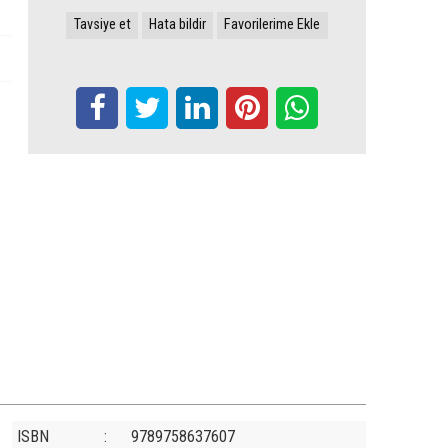
Tavsiye et
Hata bildir
Favorilerime Ekle
ISBN
:
9789758637607