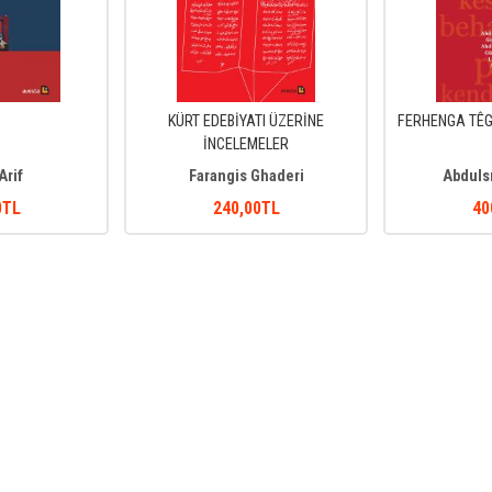
KÜRT EDEBİYATI ÜZERİNE
FERHENGA TÊG
İNCELEMELER
Arif
Farangis Ghaderi
Abduls
0
TL
240
,00
TL
40