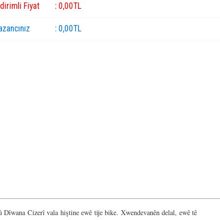
ndirimli Fiyat
:
0
,00
TL
azancınız
:
0
,00
TL
îwana Cizerî vala hiştine ewê tije bike. Xwendevanên delal, ewê tê