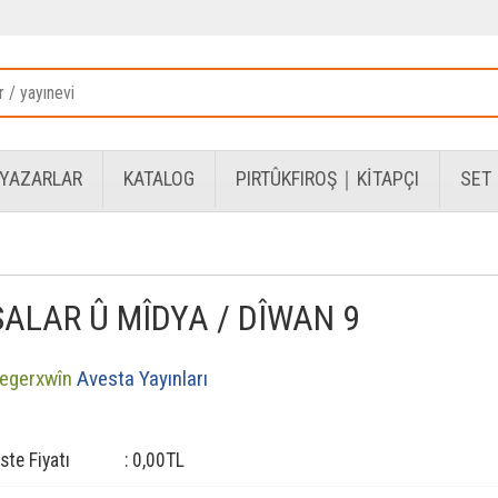
YAZARLAR
KATALOG
PIRTÛKFIROŞ｜KİTAPÇI
SET
SALAR Û MÎDYA / DÎWAN 9
egerxwîn
Avesta Yayınları
iste Fiyatı
:
0
,00
TL