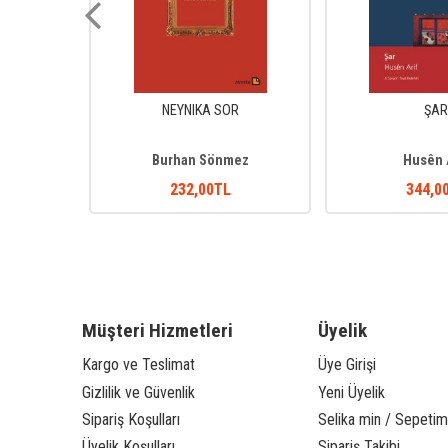
Î
NEYNIKA SOR
ŞAR
ru
Burhan Sönmez
Husên 
232
,00
TL
344
,0
Müşteri Hizmetleri
Üyelik
Kargo ve Teslimat
Üye Girişi
Gizlilik ve Güvenlik
Yeni Üyelik
Sipariş Koşulları
Selika min / Sepetim
Üyelik Koşulları
Sipariş Takibi