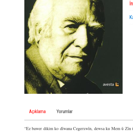
İ
K
Açıklama
Yorumlar
“Ez bawer dikim ko dîwana Cegerxwîn, dewsa ku Mem û Zîn û D