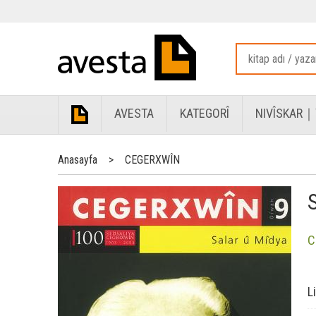
AVESTA
KATEGORÎ
NIVÎSKAR｜
Anasayfa
>
CEGERXWÎN
C
L