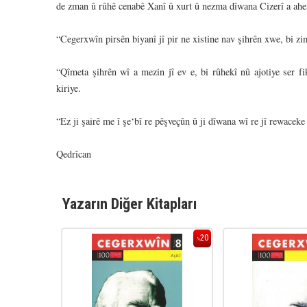
de zman û rûhê cenabê Xanî û xurt û nezma dîwana Cizerî a ahe
“Cegerxwîn pirsên biyanî jî pir ne xistine nav şihrên xwe, bi zi
“Qîmeta şihrên wî a mezin jî ev e, bi rûhekî nû ajotiye ser f
kiriye.
“Ez ji şairê me î şe‘bî re pêşveçûn û ji dîwana wî re jî rewaceke
Qedrîcan
Yazarın Diğer Kitapları
20
20
%
%