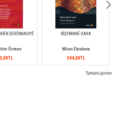
IHÊN DERÛNNASIYÊ
NÎŞTIMANÊ SARA
ıttar Özmen
Mîran Ebraham
0
,00
TL
344
,00
TL
Tümünü göster