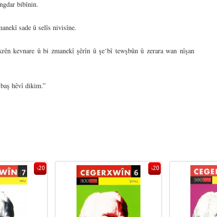
ngdar bibînin.
manekî sade û selîs nivisîne.
ikrên kevnare û bi zmanekî şêrîn û şe‘bî tewşbûn û zerara wan nîşan
 baş hêvî dikim.”
20
20
%
%