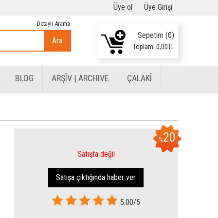
Üye ol
Üye Girişi
Detaylı Arama
Sepetim (
0
)
Ara
Toplam:
0
,00
TL
BLOG
ARŞÎV | ARCHIVE
ÇALAKÎ
20
%
Satışta değil
Satışa çıktığında haber ver
5.00/5