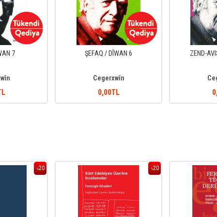
ÎWAN 7
ŞEFAQ / DÎWAN 6
ZEND-AVI
wîn
Cegerxwîn
Ce
TL
0
,00
TL
0
20
20
%
%