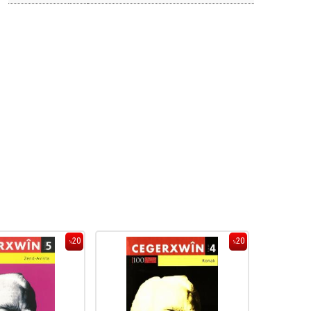
20
20
%
%