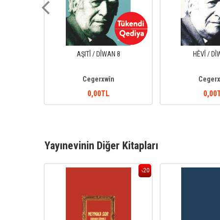
 / BERHEM
AŞITÎ / DÎWAN 8
HÊVÎ / D
Cegerxwîn
Cegerx
0
,00
TL
0
,00
Yayınevinin Diğer Kitapları
20
20
%
%