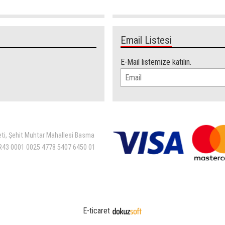
Email Listesi
E-Mail listemize katılın.
eti, Şehit Muhtar Mahallesi Basma
 TR43 0001 0025 4778 5407 6450 01
E-ticaret