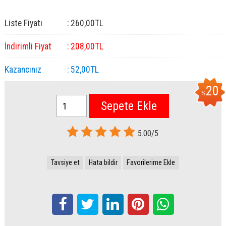
Liste Fiyatı
:
260
,00
TL
İndirimli Fiyat
:
208
,00
TL
Kazancınız
:
52
,00
TL
20
%
Sepete Ekle
5.00/5
Tavsiye et
Hata bildir
Favorilerime Ekle