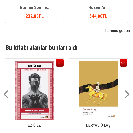
Burhan Sönmez
Husên Arif
232
,00
TL
344
,00
TL
Tümünü göster
Bu kitabı alanlar bunları aldı
20
20
%
%
EZ Û EZ
DERYAS Û LAŞ