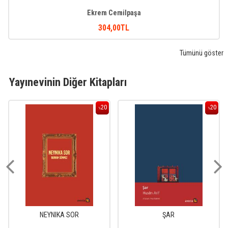
Ekrem Cemilpaşa
304
,00
TL
Tümünü göster
Yayınevinin Diğer Kitapları
20
20
%
%
NEYNIKA SOR
ŞAR