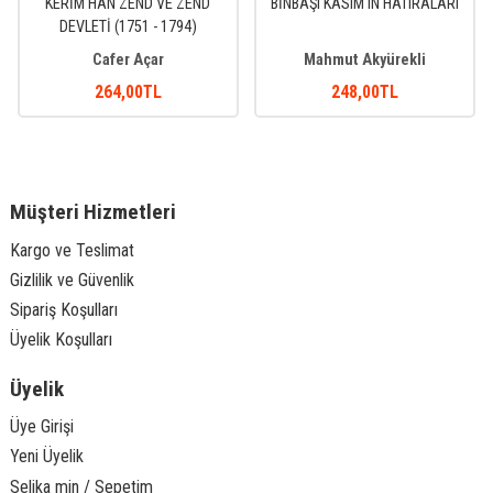
KERİM HAN ZEND VE ZEND
BİNBAŞI KASIM'IN HATIRALARI
DEVLETİ (1751 - 1794)
Cafer Açar
Mahmut Akyürekli
264
,00
TL
248
,00
TL
Müşteri Hizmetleri
Kargo ve Teslimat
Gizlilik ve Güvenlik
Sipariş Koşulları
Üyelik Koşulları
Üyelik
Üye Girişi
Yeni Üyelik
Selika min / Sepetim