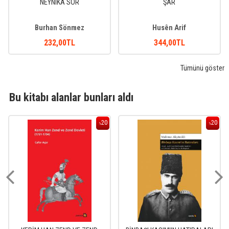
NEYNIKA SOR
ŞAR
Burhan Sönmez
Husên Arif
232
,00
TL
344
,00
TL
Tümünü göster
Bu kitabı alanlar bunları aldı
20
20
%
%