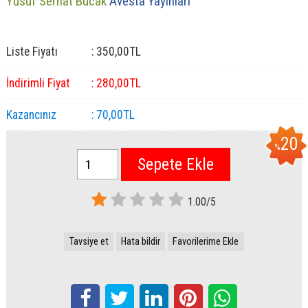
Yusuf Serhat Bucak
Avesta Yayınları
Liste Fiyatı
:
350
,00
TL
İndirimli Fiyat
:
280
,00
TL
Kazancınız
:
70
,00
TL
20
%
Sepete Ekle
1.00/5
Tavsiye et
Hata bildir
Favorilerime Ekle