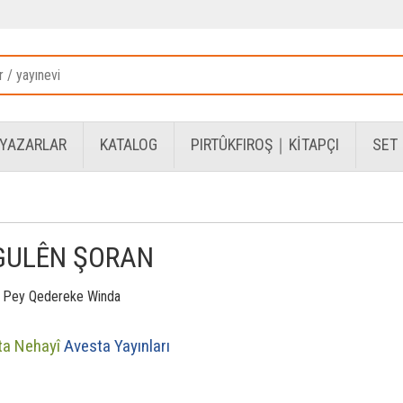
YAZARLAR
KATALOG
PIRTÛKFIROŞ｜KİTAPÇI
SET
GULÊN ŞORAN
i Pey Qedereke Winda
ta Nehayî
Avesta Yayınları