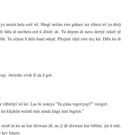
wî ya mezin heta serê wî. Hingî nerîna xwe guhast ser sîbera wî ya dirêj
 di hêla di navbera erd û dîwêr de. Ya duyem di nava deriyê vekirî yê
bû. Ya sêyem li hêla banê odeyê. Pîrejinê rûyê xwe tirş kir. Dibe ku di
aşt. Awireke sivik lê da û got:
.
yar rûbirûyî wî kir. Las bi wateya “Tu çima vegeriyayî?” wergirt.
 ku kûçikên welatê min zenda lingê min bigirin.”
s xirab in ku ne kur dixwaze dê, ne jî dê dixwaze kur bibîne; jin û mêr,
ê hev binere.