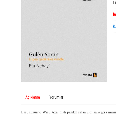
L
İ
K
Açıklama
Yorumlar
Las, nuxuriyê Wisû Axa, piştî pazdeh salan û di salvegera miri