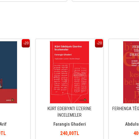
20
20
%
%
KÜRT EDEBİYATI ÜZERİNE
FERHENGA TÊG
İNCELEMELER
Arif
Farangis Ghaderi
Abduls
0
TL
240
,00
TL
40