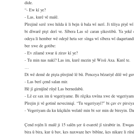
dide.
“- Ew kî ye?
- Las, kurê vê malê.
Pîrejinê serê xwe hilda û li bejn û bala wî nerî. Ji tiliya piyê 
bi dîwarê pişt derî ve. Sîbera Las sê caran şikestibû. Ya yekê
odeya li hember wê odeyê heta ser sînga wî sîbera wî daqurtandi
ber xwe de gotibe:
- Ev zilamê xwar û zirav kî ye?
- Tu min nas nakî? Las im, kurê mezin yê Wisû Axa. Kurê te.
…
Di wê demê de pişta pîrejinê lê bû. Penceya bêzariyê dilê wê guv
- Las berî çend salan mir.
Hê jî girnijînê rûyê Las bernedabû.
- Lê ez sax im û vegeriyame. Bi rêçika xwîna xwe de vegeriyam
Pîrejin ji vê gotinê neveciniqî. “Tu vegeriyayî?” bi çav ev pirsi
- Vegeriyam da ku kûçikên welatê min bi ser min de bireyin. Da
Çend rojên li malê ji 15 salên şer û esaretê jî xirabtir in. Ewqa
bira û bira, kur û bav, kes naxwaze hev bibîne, kes nikare li rûy