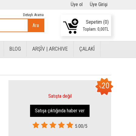
Üye ol
Üye Girişi
Detaylı Arama
Sepetim (
0
)
Ara
Toplam:
0
,00
TL
BLOG
ARŞÎV | ARCHIVE
ÇALAKÎ
20
%
Satışta değil
Satışa çıktığında haber ver
5.00/5