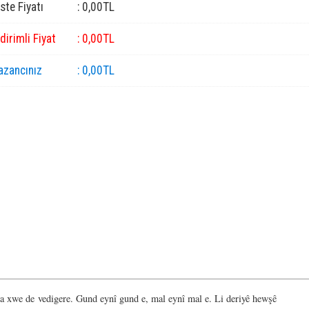
iste Fiyatı
:
0
,00
TL
ndirimli Fiyat
:
0
,00
TL
azancınız
:
0
,00
TL
na xwe de vedigere. Gund eynî gund e, mal eynî mal e. Li deriyê hewşê