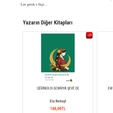
Las gerek e biçe…
Yazarın Diğer Kitapları
20
20
%
%
QÊRÎNEK DI GEWRIYA ŞEVÊ DE
EW 
Eta Nehayî
160
,00
TL