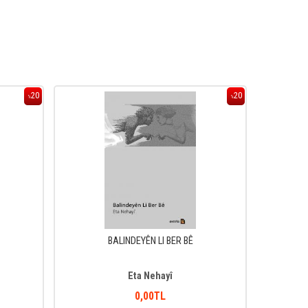
20
20
%
%
BALINDEYÊN LI BER BÊ
QÊ
Eta Nehayî
0
,00
TL