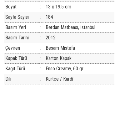
Boyut
:
13 x 19.5 cm
Sayfa Sayısı
:
184
Basım Yeri
:
Berdan Matbaası, İstanbul
Basım Tarihi
:
2012
Çeviren
:
Besam Mistefa
Kapak Türü
:
Karton Kapak
Kağıt Türü
:
Enso Creamy, 60 gr.
Dili
:
Kürtçe / Kurdî