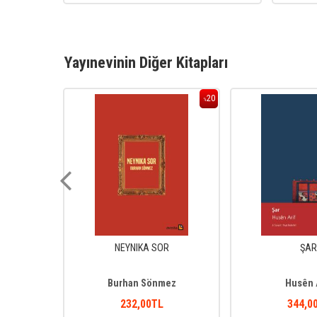
Yayınevinin Diğer Kitapları
20
20
%
%
Î
NEYNIKA SOR
ŞAR
ru
Burhan Sönmez
Husên 
232
,00
TL
344
,0