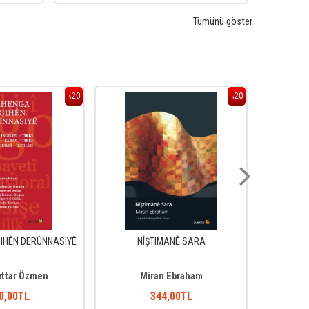
Tümünü göster
20
20
%
%
IHÊN DERÛNNASIYÊ
NÎŞTIMANÊ SARA
ıttar Özmen
Mîran Ebraham
0
,00
TL
344
,00
TL