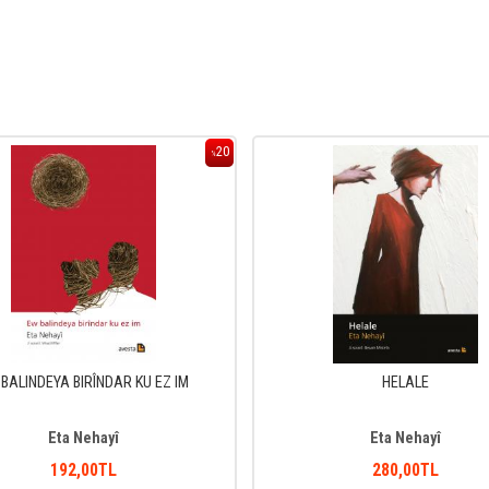
20
%
BALINDEYA BIRÎNDAR KU EZ IM
HELALE
Eta Nehayî
Eta Nehayî
192
,00
TL
280
,00
TL