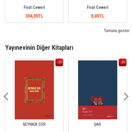
Firat Cewerî
Firat Cewerî
304
,00
TL
0
,00
TL
Tümünü göster
Yayınevinin Diğer Kitapları
20
20
%
%
NEYNIKA SOR
ŞAR