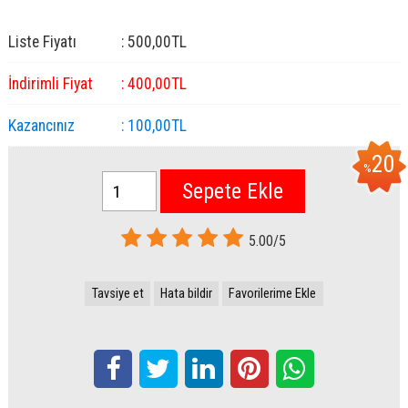
Liste Fiyatı
:
500
,00
TL
İndirimli Fiyat
:
400
,00
TL
Kazancınız
:
100
,00
TL
20
%
Sepete Ekle
5.00/5
Tavsiye et
Hata bildir
Favorilerime Ekle