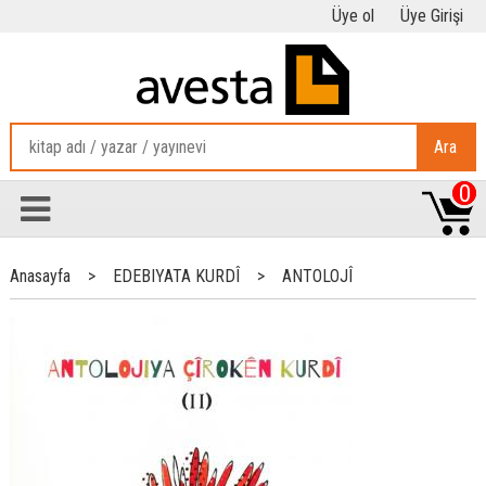
Üye ol
Üye Girişi
Ara
0
Anasayfa
>
EDEBIYATA KURDÎ
>
ANTOLOJÎ