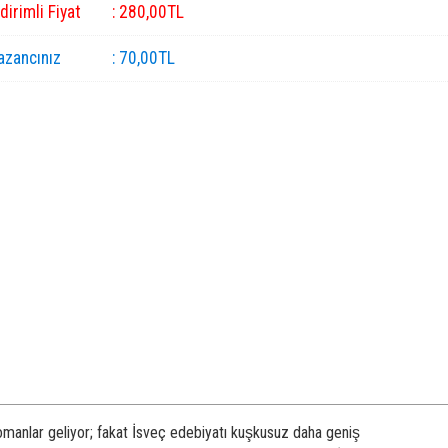
ndirimli Fiyat
:
280
,00
TL
azancınız
:
70
,00
TL
romanlar geliyor; fakat İsveç edebiyatı kuşkusuz daha geniş