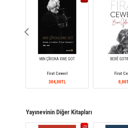
N
MIN ÇÎROKA XWE GOT
BERÊ GOTI
î
Firat Cewerî
Firat C
304
,00
TL
0
,00
Yayınevinin Diğer Kitapları
20
20
%
%