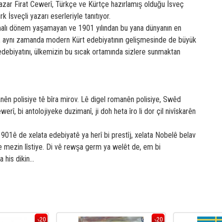
azar Firat Cewerî, Türkçe ve Kürtçe hazırlamış olduğu İsveç
 İsveçli yazarı eserleriyle tanıtıyor.
ışmalı dönem yaşamayan ve 1901 yılından bu yana dünyanın en
ülke, aynı zamanda modern Kürt edebiyatının gelişmesinde de büyük
an edebiyatını, ülkemizin bu sıcak ortamında sizlere sunmaktan
nên polisiye tê bîra mirov. Lê digel romanên polisiye, Swêd
erî, bi antolojiyeke duzimanî, ji doh heta îro li dor çil nivîskarên
a 1901ê de xelata edebiyatê ya herî bi prestîj, xelata Nobelê belav
e mezin lîstiye. Di vê rewşa germ ya welêt de, em bi
̧a his dikin…
20
20
%
%