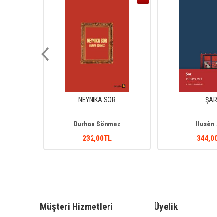
Î
NEYNIKA SOR
ŞAR
ru
Burhan Sönmez
Husên 
232
,00
TL
344
,0
Müşteri Hizmetleri
Üyelik