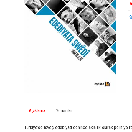
İ
K
Açıklama
Yorumlar
Türkiye’de İsveç edebiyatı denince akla ilk olarak polisiye 