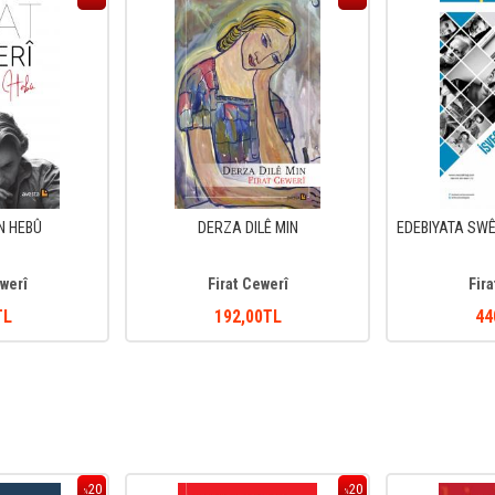
N HEBÛ
DERZA DILÊ MIN
EDEBIYATA SWÊD
ewerî
Firat Cewerî
Fira
TL
192
,00
TL
44
20
20
%
%