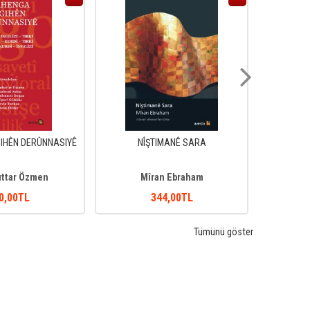
IHÊN DERÛNNASIYÊ
NÎŞTIMANÊ SARA
ıttar Özmen
Mîran Ebraham
0
,00
TL
344
,00
TL
Tümünü göster