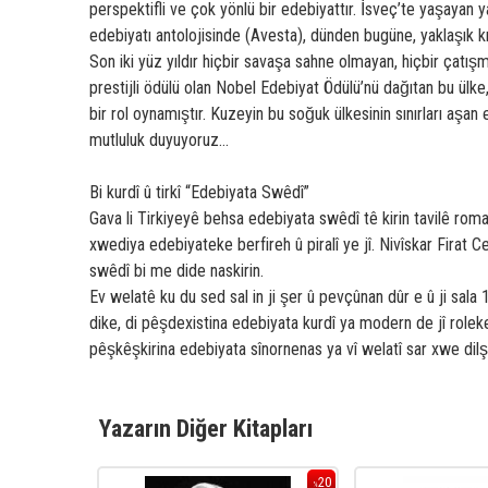
perspektifli ve çok yönlü bir edebiyattır. İsveç’te yaşayan y
edebiyatı antolojisinde (Avesta), dünden bugüne, yaklaşık kırk
Son iki yüz yıldır hiçbir savaşa sahne olmayan, hiçbir çat
prestijli ödülü olan Nobel Edebiyat Ödülü’nü dağıtan bu 
bir rol oynamıştır. Kuzeyin bu soğuk ülkesinin sınırları aş
mutluluk duyuyoruz...
Bi kurdî û tirkî “Edebiyata Swêdî”
Gava li Tirkiyeyê behsa edebiyata swêdî tê kirin tavilê roma
xwediya edebiyateke berfireh û piralî ye jî. Nivîskar Firat Cew
swêdî bi me dide naskirin.
Ev welatê ku du sed sal in ji şer û pevçûnan dûr e û ji sal
dike, di pêşdexistina edebiyata kurdî ya modern de jî rolek
pêşkêşkirina edebiyata sînornenas ya vî welatî sar xwe dils
Yazarın Diğer Kitapları
20
20
%
%