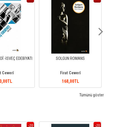
Î -İSVEÇ EDEBİYATI
SOLGUN ROMANS
ÇÎRO
t Cewerî
Firat Cewerî
0
,00
TL
168
,00
TL
Tümünü göster
20
20
%
%