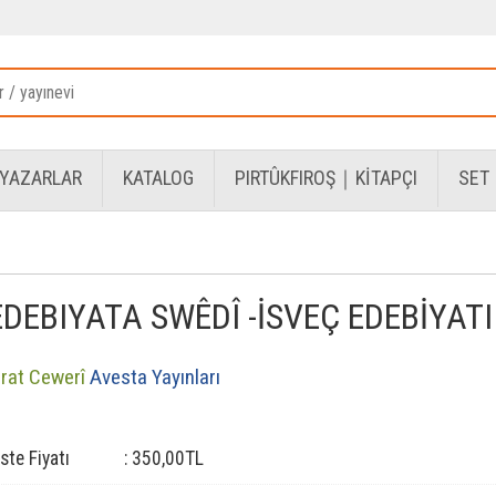
YAZARLAR
KATALOG
PIRTÛKFIROŞ｜KİTAPÇI
SET
EDEBIYATA SWÊDÎ -İSVEÇ EDEBİYATI
irat Cewerî
Avesta Yayınları
iste Fiyatı
:
350
,00
TL