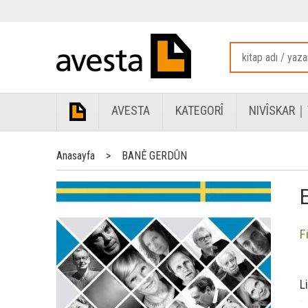
AVESTA
KATEGORÎ
NIVÎSKAR｜
Anasayfa
>
BANÊ GERDÛN
F
L