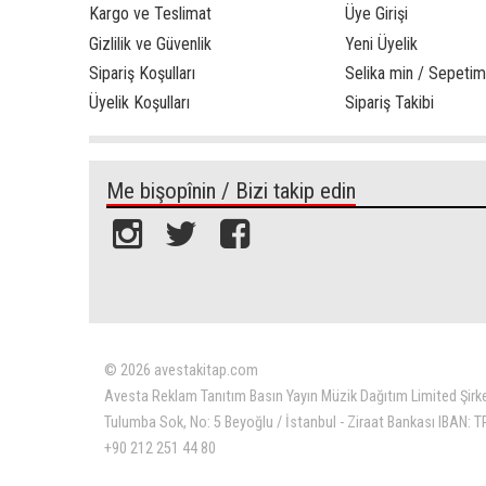
Kargo ve Teslimat
Üye Girişi
Gizlilik ve Güvenlik
Yeni Üyelik
Sipariş Koşulları
Selika min / Sepetim
Üyelik Koşulları
Sipariş Takibi
Me bişopînin / Bizi takip edin
© 2026 avestakitap.com
Avesta Reklam Tanıtım Basın Yayın Müzik Dağıtım Limited Şirk
Tulumba Sok, No: 5 Beyoğlu / İstanbul - Ziraat Bankası IBAN:
+90 212 251 44 80