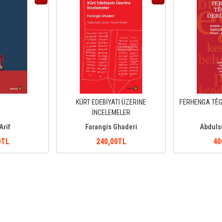
KÜRT EDEBİYATI ÜZERİNE
FERHENGA TÊG
İNCELEMELER
Arif
Farangis Ghaderi
Abduls
0
TL
240
,00
TL
40