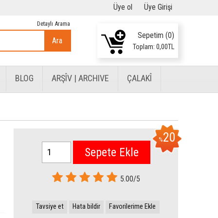
Üye ol
Üye Girişi
Detaylı Arama
Sepetim (
0
)
Ara
Toplam:
0
,00
TL
BLOG
ARŞÎV | ARCHIVE
ÇALAKÎ
20
%
Sepete Ekle
5.00/5
Tavsiye et
Hata bildir
Favorilerime Ekle