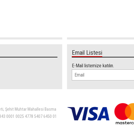
Email Listesi
E-Mail listemize katılın.
eti, Şehit Muhtar Mahallesi Basma
 TR43 0001 0025 4778 5407 6450 01