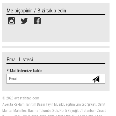
Me bişopînin / Bizi takip edin
Email Listesi
E-Mail listemize katılın.
© 2026 avestakitap.com
Avesta Reklam Tanıtım Basın Yayın Müzik Dağıtım Limited Şirketi, Şehit
Muhtar Mahallesi Basma Tulumba Sok, No: 5 Beyoğlu / İstanbul - Ziraat