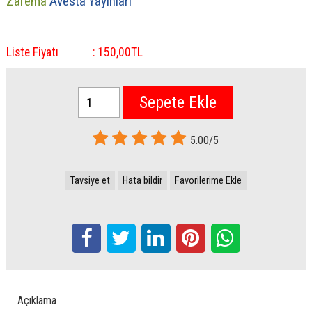
Zarema
Avesta Yayınları
Liste Fiyatı
:
150
,00
TL
Sepete Ekle
5.00/5
Tavsiye et
Hata bildir
Favorilerime Ekle
Açıklama