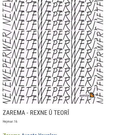
ZAREMA - REXNE Û TEORÎ
Hejmar: 16