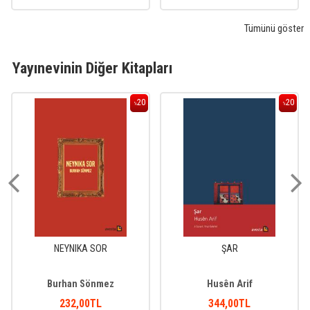
Tümünü göster
Yayınevinin Diğer Kitapları
20
20
%
%
NEYNIKA SOR
ŞAR
Burhan Sönmez
Husên Arif
232
,00
TL
344
,00
TL