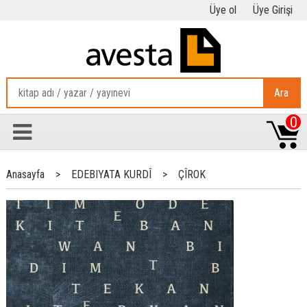
Üye ol
Üye Girişi
Ara
0
Anasayfa
>
EDEBIYATA KURDÎ
>
ÇÎROK