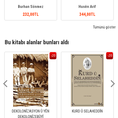
Burhan Sönmez
Husên Arif
232
,00
TL
344
,00
TL
Tümünü göster
Bu kitabı alanlar bunları aldı
20
20
%
%
DEKOLONÎZASYON Û YÊN
KURD Û SELAHEDDÎN
DEKOLONÎZEBÛYÎ