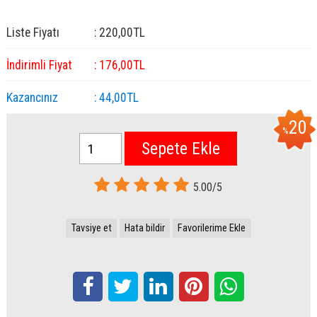
Liste Fiyatı
:
220
,00
TL
İndirimli Fiyat
:
176
,00
TL
Kazancınız
:
44
,00
TL
20
%
Sepete Ekle
5.00/5
Tavsiye et
Hata bildir
Favorilerime Ekle