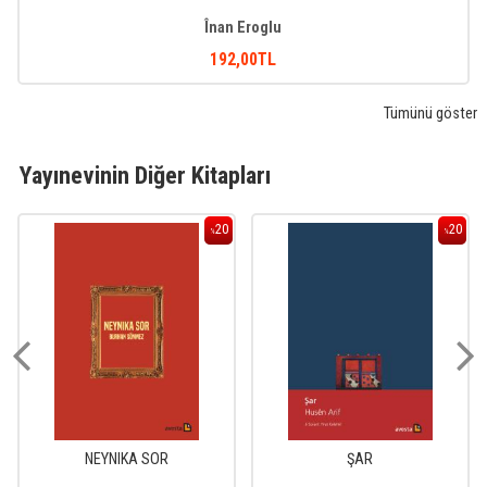
Înan Eroglu
192
,00
TL
Tümünü göster
Yayınevinin Diğer Kitapları
20
20
%
%
NEYNIKA SOR
ŞAR