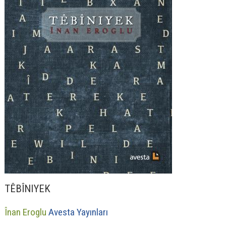
TÊBÎNIYEK
Înan Eroglu
Avesta Yayınları