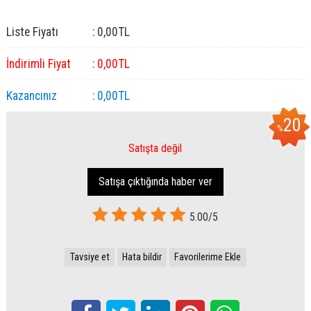
Liste Fiyatı
:
0
,00
TL
İndirimli Fiyat
:
0
,00
TL
Kazancınız
:
0
,00
TL
20
%
Satışta değil
Satışa çıktığında haber ver
5.00/5
Tavsiye et
Hata bildir
Favorilerime Ekle