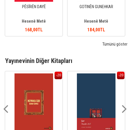
PÊSÎRÊN DAYÊ
GOTINÊN GUNEHKAR
Hesenê Metê
Hesenê Metê
168
,00
TL
184
,00
TL
Tümünü göster
Yayınevinin Diğer Kitapları
20
20
%
%