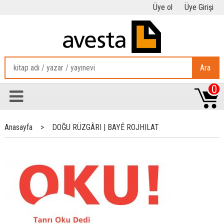
Üye ol
Üye Girişi
Ara
0
Anasayfa
>
DOĞU RÜZGÂRI | BAYÊ ROJHILAT