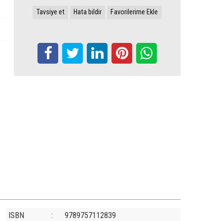
Tavsiye et
Hata bildir
Favorilerime Ekle
ISBN
:
9789757112839