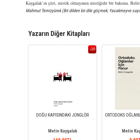
Kaygalak’ın şiiri, mistik olmayanın mistiğidir bir bakıma. Belir
Mahmut Temizyürek (Bir dilden bir dile göçmek; Yasakmeyve sayı
Yazarın Diğer Kitapları
20
20
%
%
N
DOĞU KAPISINDAKİ JONGLÖR
ORTODOKS OĞLANL
ak
Metin Kaygalak
Metin Ka