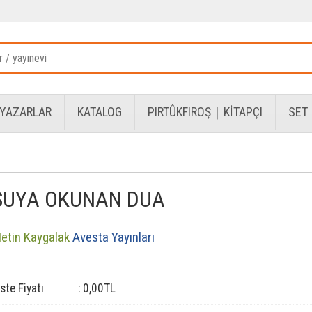
YAZARLAR
KATALOG
PIRTÛKFIROŞ｜KİTAPÇI
SET
SUYA OKUNAN DUA
etin Kaygalak
Avesta Yayınları
iste Fiyatı
:
0
,00
TL