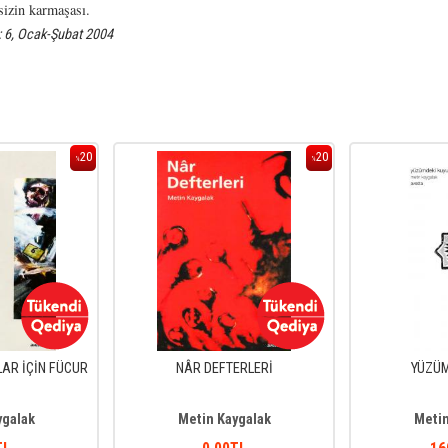
sizin karmaşası.
: 6, Ocak-Şubat 2004
20
20
%
%
AR İÇİN FÜCUR
NÂR DEFTERLERİ
YÜZÜM
ygalak
Metin Kaygalak
Metin