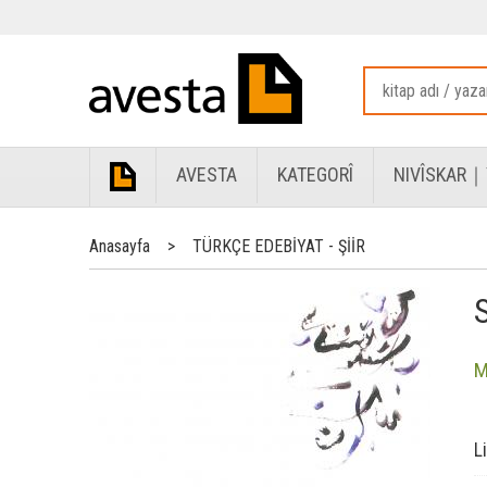
AVESTA
KATEGORÎ
NIVÎSKAR｜
Anasayfa
>
TÜRKÇE EDEBİYAT - ŞİİR
M
L