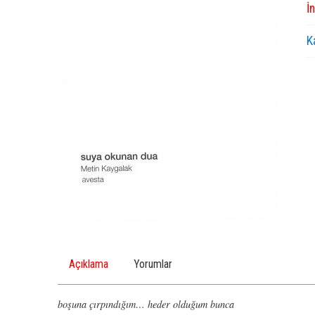
İ
K
Açıklama
Yorumlar
boşuna çırpındığım… heder olduğum bunca