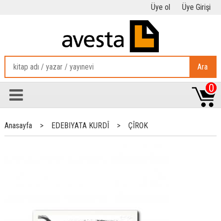
Üye ol
Üye Girişi
Ara
0
Anasayfa
>
EDEBIYATA KURDÎ
>
ÇÎROK