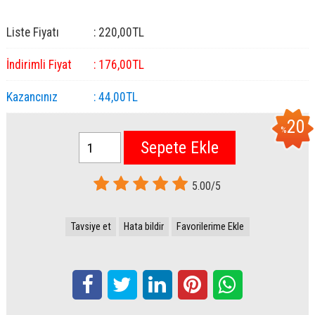
Liste Fiyatı
:
220
,00
TL
İndirimli Fiyat
:
176
,00
TL
Kazancınız
:
44
,00
TL
20
%
Sepete Ekle
5.00/5
Tavsiye et
Hata bildir
Favorilerime Ekle