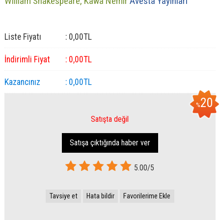
William Shakespeare,
Kawa Nemir
Avesta Yayınları
Liste Fiyatı
:
0
,00
TL
İndirimli Fiyat
:
0
,00
TL
Kazancınız
:
0
,00
TL
20
%
Satışta değil
Satışa çıktığında haber ver
5.00/5
Tavsiye et
Hata bildir
Favorilerime Ekle