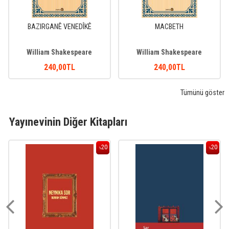
BAZIRGANÊ VENEDÎKÊ
MACBETH
William Shakespeare
William Shakespeare
240
,00
TL
240
,00
TL
Tümünü göster
Yayınevinin Diğer Kitapları
20
20
%
%