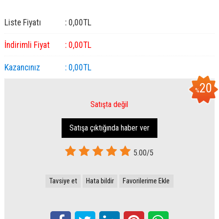
Liste Fiyatı
:
0
,00
TL
İndirimli Fiyat
:
0
,00
TL
Kazancınız
:
0
,00
TL
20
%
Satışta değil
Satışa çıktığında haber ver
5.00/5
Tavsiye et
Hata bildir
Favorilerime Ekle