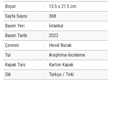
Boyut
:
13.5 x 21.5 cm
Sayfa Sayısı
:
368
Basım Yeri
:
İstanbul
Basım Tarihi
:
2022
Çeviren
:
Heval Bucak
Tür
:
Araştırma-İnceleme
Kapak Türü
:
Karton Kapak
Dili
:
Türkçe / Tirkî