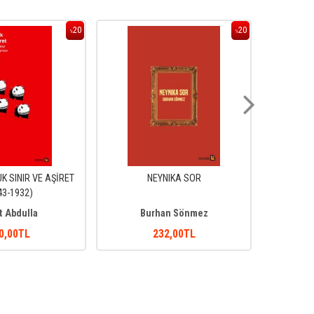
20
20
%
%
 SINIR VE AŞİRET
NEYNIKA SOR
43-1932)
t Abdulla
Burhan Sönmez
0
,00
TL
232
,00
TL