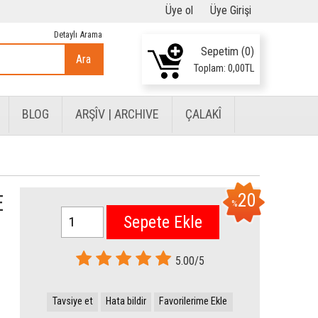
Üye ol
Üye Girişi
Detaylı Arama
Sepetim (
0
)
Ara
Toplam:
0
,00
TL
BLOG
ARŞÎV | ARCHIVE
ÇALAKÎ
E
20
%
Sepete Ekle
5.00/5
Tavsiye et
Hata bildir
Favorilerime Ekle