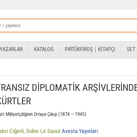
YAZARLAR
KATALOG
PIRTÛKFIROŞ｜KİTAPÇI
SET
FRANSIZ DİPLOMATİK ARŞİVLERİND
KÜRTLER
rt Milliyetçiliğinin Ortaya Çıkışı (1874 – 1945)
abri Ciğerli,
Didier Le Saout
Avesta Yayınları