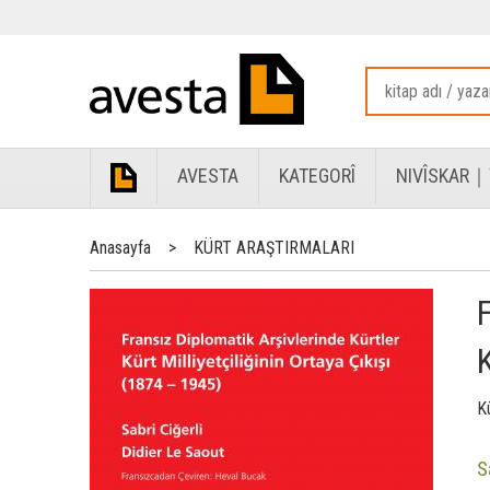
AVESTA
KATEGORÎ
NIVÎSKAR｜
Anasayfa
>
KÜRT ARAŞTIRMALARI
Kü
S