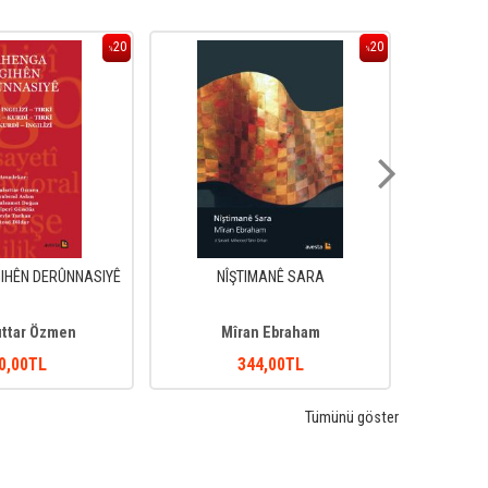
20
20
%
%
IHÊN DERÛNNASIYÊ
NÎŞTIMANÊ SARA
ıttar Özmen
Mîran Ebraham
0
,00
TL
344
,00
TL
Tümünü göster