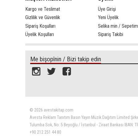
Kargo ve Teslimat
Üye Girişi
Gizlilik ve Güvenlik
Yeni Üyelik
Sipariş Koşulları
Selika min / Sepetim
Üyelik Koşulları
Sipariş Takibi
Me bişopînin / Bizi takip edin
© 2026 avestakitap.com
Avesta Reklam Tanıtım Basın Yayın Müzik Dağıtım Limited Şirk
Tulumba Sok, No: 5 Beyoğlu / İstanbul - Ziraat Bankası IBAN:
+90 212 251 44 80