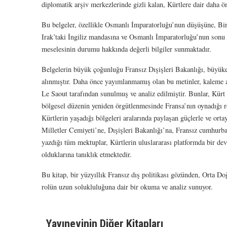
diplomatik arşiv merkezlerinde gizli kalan, Kürtlere dair daha 
Bu belgeler, özellikle Osmanlı İmparatorluğu’nun düşüşüne, Bi
Irak’taki İngiliz mandasına ve Osmanlı İmparatorluğu’nun sonu 
meselesinin durumu hakkında değerli bilgiler sunmaktadır.
Belgelerin büyük çoğunluğu Fransız Dışişleri Bakanlığı, büyükelç
alınmıştır. Daha önce yayımlanmamış olan bu metinler, kaleme al
Le Saout tarafından sunulmuş ve analiz edilmiştir. Bunlar, Kürt
bölgesel düzenin yeniden örgütlenmesinde Fransa’nın oynadığı 
Kürtlerin yaşadığı bölgeleri aralarında paylaşan güçlerle ve ortaya
Milletler Cemiyeti’ne, Dışişleri Bakanlığı’na, Fransız cumhurbaş
yazdığı tüm mektuplar, Kürtlerin uluslararası platformda bir dev
olduklarına tanıklık etmektedir.
Bu kitap, bir yüzyıllık Fransız dış politikası gözünden, Orta Doğ
rolün uzun solukluluğuna dair bir okuma ve analiz sunuyor.
Yayınevinin Diğer Kitapları