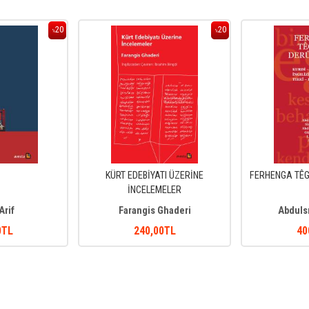
20
20
%
%
KÜRT EDEBİYATI ÜZERİNE
FERHENGA TÊG
İNCELEMELER
Arif
Farangis Ghaderi
Abduls
0
TL
240
,00
TL
40