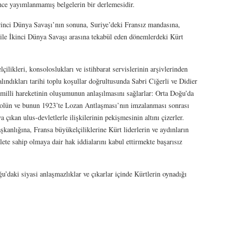
önce yayımlanmamış belgelerin bir derlemesidir.
rinci Dünya Savaşı’nın sonuna, Suriye’deki Fransız mandasına,
ile İkinci Dünya Savaşı arasına tekabül eden dönemlerdeki Kürt
ilikleri, konsoloslukları ve istihbarat servislerinin arşivlerinden
ındıkları tarihi toplu koşullar doğrultusunda Sabri Ciğerli ve Didier
 milli hareketinin oluşumunun anlaşılmasını sağlarlar: Orta Doğu’da
rolün ve bunun 1923’te Lozan Antlaşması’nın imzalanması sonrası
 çıkan ulus-devletlerle ilişkilerinin pekişmesinin altını çizerler.
kanlığına, Fransa büyükelçiliklerine Kürt liderlerin ve aydınların
lete sahip olmaya dair hak iddialarını kabul ettirmekte başarısız
u’daki siyasi anlaşmazlıklar ve çıkarlar içinde Kürtlerin oynadığı