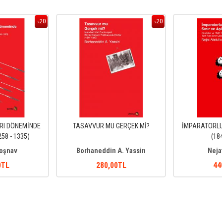
20
20
%
%
RI DÖNEMİNDE
TASAVVUR MU GERÇEK Mİ?
İMPARATORLUK
58 - 1335)
(18
Hoşnav
Borhaneddin A. Yassin
Neja
0
TL
280
,00
TL
44