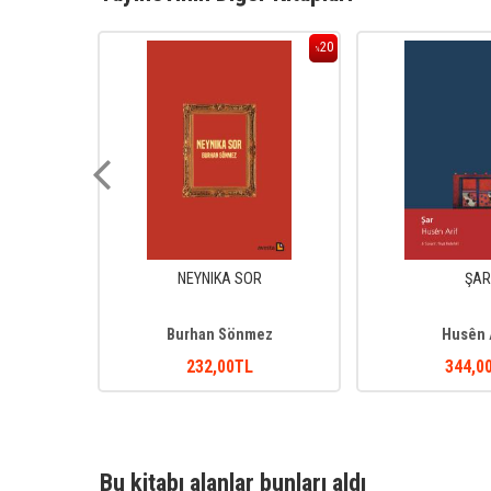
20
20
%
%
Î
NEYNIKA SOR
ŞAR
ru
Burhan Sönmez
Husên 
232
,00
TL
344
,0
Bu kitabı alanlar bunları aldı