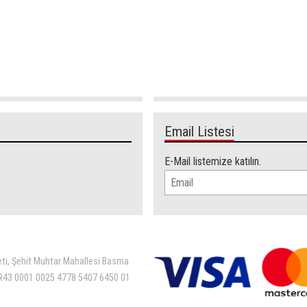
Email Listesi
E-Mail listemize katılın.
eti, Şehit Muhtar Mahallesi Basma
 TR43 0001 0025 4778 5407 6450 01