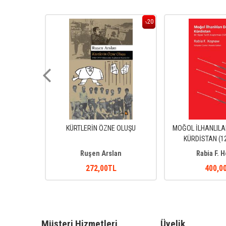
20
20
%
%
ND DEVLETİ
KÜRTLERİN ÖZNE OLUŞU
MOĞOL İLHANLILA
)
KÜRDİSTAN (12
Ruşen Arslan
Rabia F. 
272
,00
TL
400
,0
Müşteri Hizmetleri
Üyelik