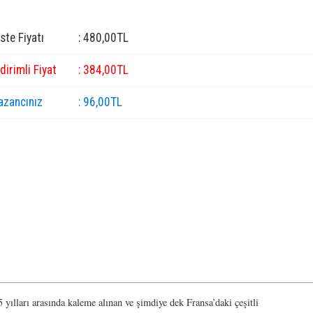
iste Fiyatı
:
480
,00
TL
ndirimli Fiyat
:
384
,00
TL
azancınız
:
96
,00
TL
 yılları arasında kaleme alınan ve şimdiye dek Fransa’daki çeşitli