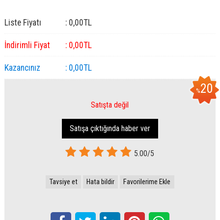
Liste Fiyatı
:
0
,00
TL
İndirimli Fiyat
:
0
,00
TL
Kazancınız
:
0
,00
TL
20
%
Satışta değil
Satışa çıktığında haber ver
5.00/5
Tavsiye et
Hata bildir
Favorilerime Ekle