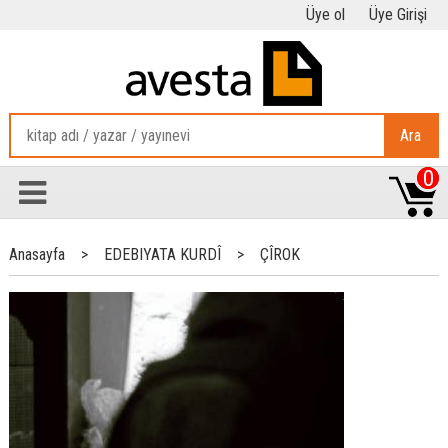
Üye ol
Üye Girişi
Ara
0
Anasayfa
>
EDEBIYATA KURDÎ
>
ÇÎROK