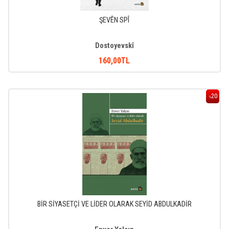
ŞEVÊN SPÎ
Dostoyevskî
160
,00
TL
20
%
BİR SİYASETÇİ VE LİDER OLARAK SEYİD ABDULKADİR