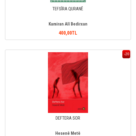
TEFSÎRA QURANÊ
Kamiran Alî Bedirxan
400
,00
TL
20
%
DEFTERA SOR
Hesenê Metê