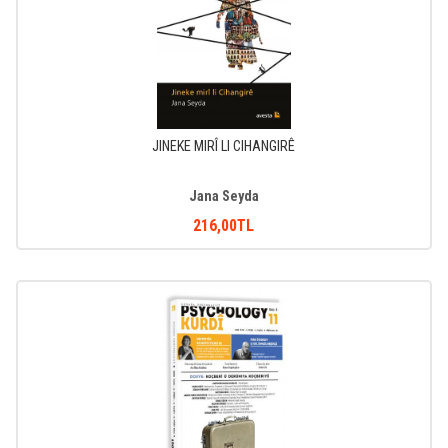
JINEKE MIRÎ LI CIHANGIRÊ
Jana Seyda
216
,00
TL