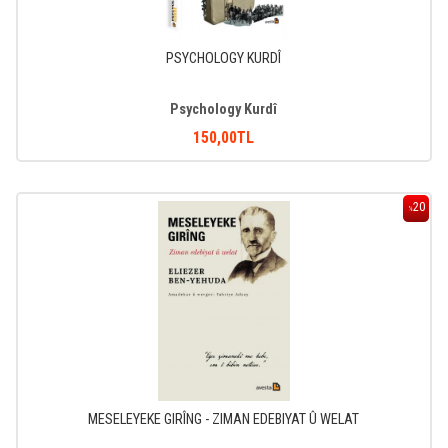
PSYCHOLOGY KURDÎ
Psychology Kurdî
150
,00
TL
20
%
MESELEYEKE GIRÎNG - ZIMAN EDEBIYAT Û WELAT