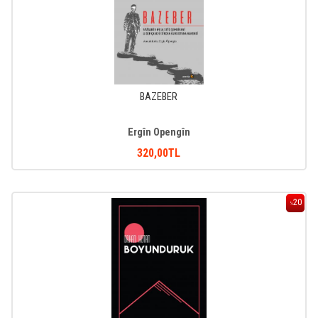
BAZEBER
Ergîn Opengîn
320
,00
TL
20
%