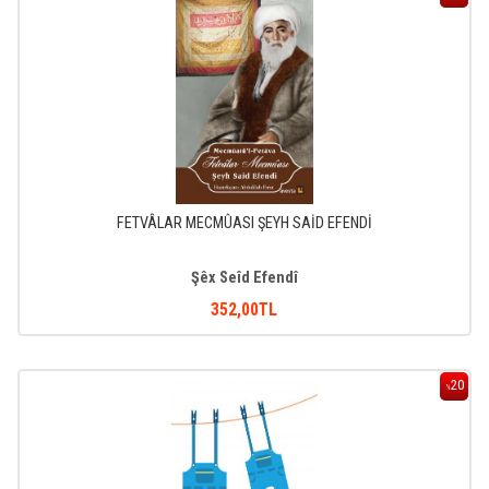
FETVÂLAR MECMÛASI ŞEYH SAİD EFENDİ
Şêx Seîd Efendî
352
,00
TL
20
%