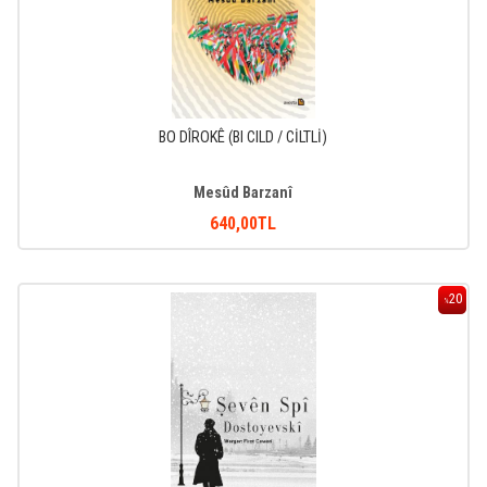
BO DÎROKÊ (BI CILD / CİLTLİ)
Mesûd Barzanî
640
,00
TL
20
%