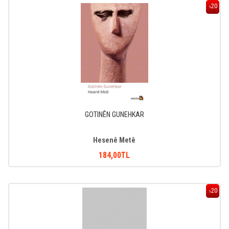
20
%
GOTINÊN GUNEHKAR
Hesenê Metê
184
,00
TL
20
%