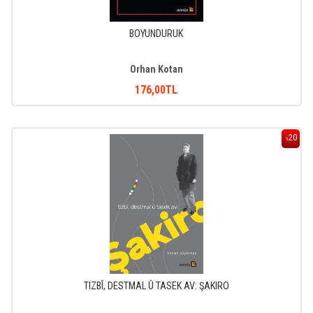
BOYUNDURUK
Orhan Kotan
176
,00
TL
20
%
TIZBÎ, DESTMAL Û TASEK AV: ŞAKIRO