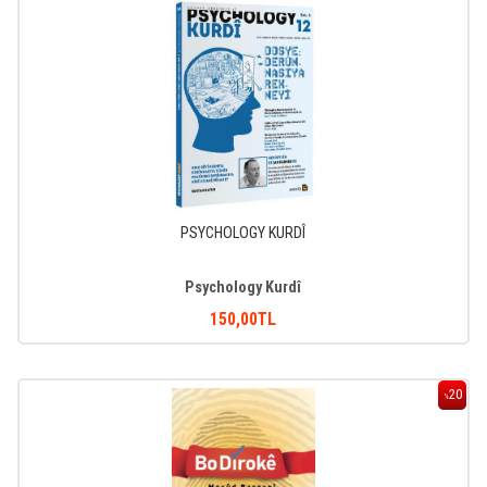
PSYCHOLOGY KURDÎ
Psychology Kurdî
150
,00
TL
20
%