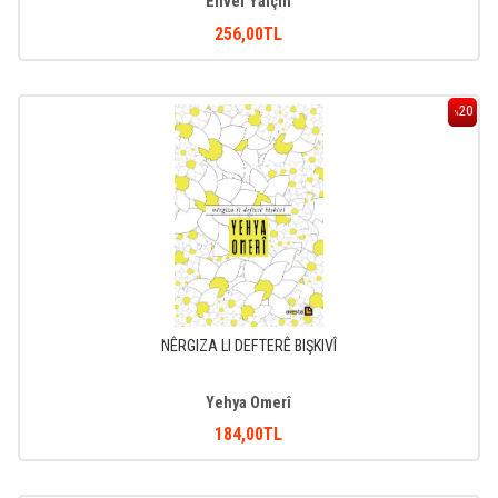
Enver Yalçın
256
,00
TL
20
%
NÊRGIZA LI DEFTERÊ BIŞKIVÎ
Yehya Omerî
184
,00
TL