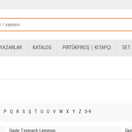
YAZARLAR
KATALOG
PIRTÛKFIROŞ｜KİTAPÇI
SET
P
Q
R
S
Ş
T
U
Ü
V
W
X
Y
Z
0-9
Gayle Tzemach Lemmon
Geo