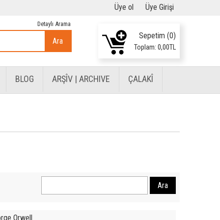
Üye ol
Üye Girişi
Detaylı Arama
Sepetim (
0
)
Ara
Toplam:
0
,00
TL
BLOG
ARŞÎV | ARCHIVE
ÇALAKÎ
rge Orwell