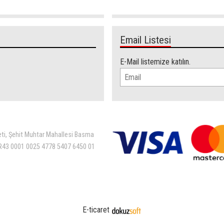
Email Listesi
E-Mail listemize katılın.
eti, Şehit Muhtar Mahallesi Basma
 TR43 0001 0025 4778 5407 6450 01
E-ticaret