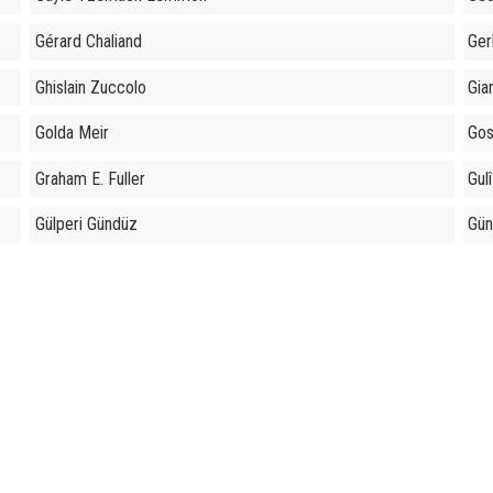
Gérard Chaliand
Ger
Ghislain Zuccolo
Gia
Golda Meir
Gos
Graham E. Fuller
Gul
Gülperi Gündüz
Gün