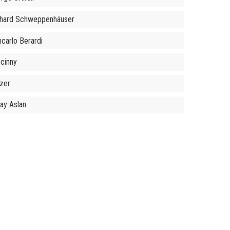
hard Schweppenhäuser
ncarlo Berardi
cinny
îzer
ay Aslan