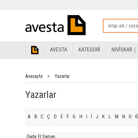
AVESTA
KATEGORÎ
NIVÎSKAR｜
Anasayfa
>
Yazarlar
Yazarlar
A
B
C
Ç
D
E
F
G
H
I
İ
J
K
L
M
N
O
Ö
Gada El Saman