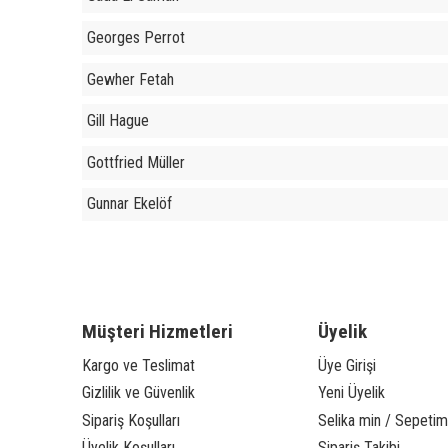
Georges Perrot
Gewher Fetah
Gill Hague
Gottfried Müller
Gunnar Ekelöf
Müşteri Hizmetleri
Üyelik
Kargo ve Teslimat
Üye Girişi
Gizlilik ve Güvenlik
Yeni Üyelik
Sipariş Koşulları
Selika min / Sepetim
Üyelik Koşulları
Sipariş Takibi