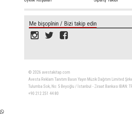
Me bişopînin / Bizi takip edin
© 2026 avestakitap.com
Avesta Reklam Tanıtım Basın Yayın Müzik Dağıtım Limited Şirk
Tulumba Sok, No: 5 Beyoğlu / İstanbul - Ziraat Bankası IBAN:
+90 212 251 44 80