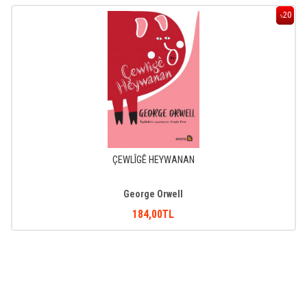
20
%
ÇEWLÎGÊ HEYWANAN
George Orwell
184
,00
TL