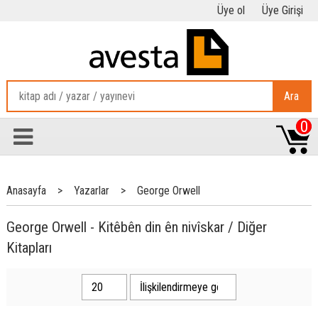
Üye ol
Üye Girişi
Ara
0
Anasayfa
>
Yazarlar
>
George Orwell
George Orwell - Kitêbên din ên nivîskar / Diğer
Kitapları