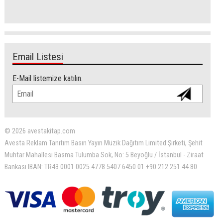
Email Listesi
E-Mail listemize katılın.
© 2026 avestakitap.com
Avesta Reklam Tanıtım Basın Yayın Müzik Dağıtım Limited Şirketi, Şehit
Muhtar Mahallesi Basma Tulumba Sok, No: 5 Beyoğlu / İstanbul - Ziraat
Bankası IBAN: TR43 0001 0025 4778 5407 6450 01 +90 212 251 44 80