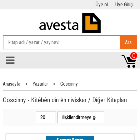
Üye ol
Üye Girişi
Ara
0
Anasayfa
>
Yazarlar
>
Goscinny
Goscinny - Kitêbên din ên nivîskar / Diğer Kitapları