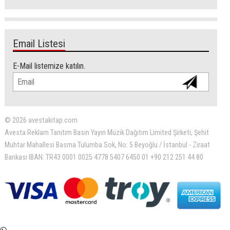
Email Listesi
E-Mail listemize katılın.
© 2026 avestakitap.com
Avesta Reklam Tanıtım Basın Yayın Müzik Dağıtım Limited Şirketi, Şehit
Muhtar Mahallesi Basma Tulumba Sok, No: 5 Beyoğlu / İstanbul - Ziraat
Bankası IBAN: TR43 0001 0025 4778 5407 6450 01 +90 212 251 44 80