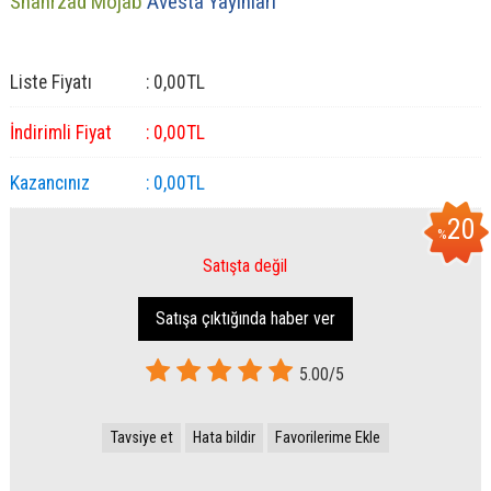
Shahrzad Mojab
Avesta Yayınları
Liste Fiyatı
:
0
,00
TL
İndirimli Fiyat
:
0
,00
TL
Kazancınız
:
0
,00
TL
20
%
Satışta değil
Satışa çıktığında haber ver
5.00/5
Tavsiye et
Hata bildir
Favorilerime Ekle