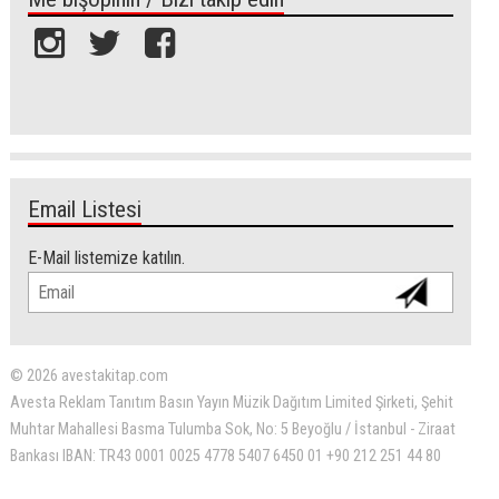
Email Listesi
E-Mail listemize katılın.
© 2026 avestakitap.com
Avesta Reklam Tanıtım Basın Yayın Müzik Dağıtım Limited Şirketi, Şehit
Muhtar Mahallesi Basma Tulumba Sok, No: 5 Beyoğlu / İstanbul - Ziraat
Bankası IBAN: TR43 0001 0025 4778 5407 6450 01 +90 212 251 44 80