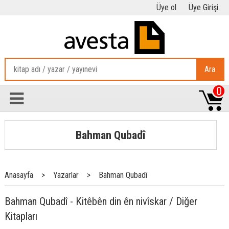
Üye ol
Üye Girişi
Ara
0
Bahman Qubadî
Anasayfa
>
Yazarlar
>
Bahman Qubadî
Bahman Qubadî - Kitêbên din ên nivîskar / Diğer
Kitapları