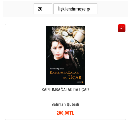
20
%
KAPLUMBAĞALAR DA UÇAR
Bahman Qubadî
200
,00
TL