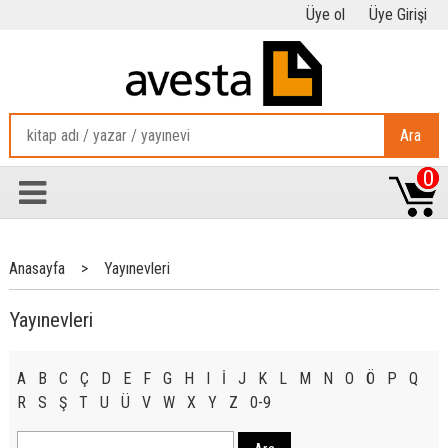
Üye ol
Üye Girişi
Ara
0
Anasayfa
>
Yayınevleri
Yayınevleri
A
B
C
Ç
D
E
F
G
H
I
İ
J
K
L
M
N
O
Ö
P
Q
R
S
Ş
T
U
Ü
V
W
X
Y
Z
0-9