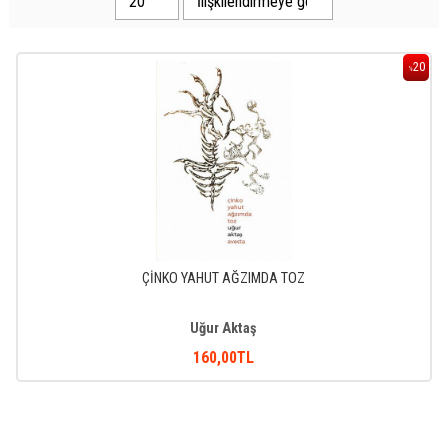
20
%
ÇİNKO YAHUT AĞZIMDA TOZ
Uğur Aktaş
160
,00
TL