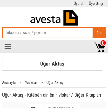
Üye ol
Üye Girişi
Ara
0
Uğur Aktaş
Anasayfa
>
Yazarlar
>
Uğur Aktaş
Uğur Aktaş - Kitêbên din ên nivîskar / Diğer Kitapları