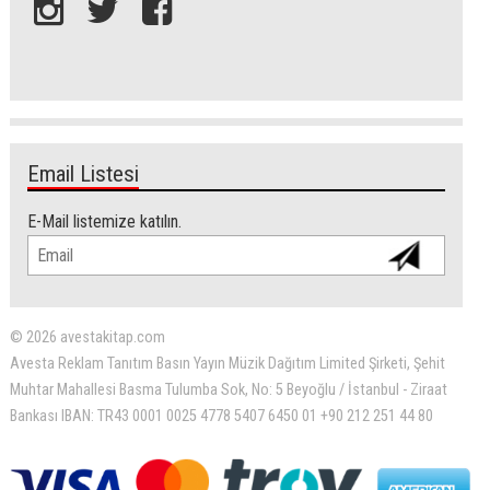
Email Listesi
E-Mail listemize katılın.
© 2026 avestakitap.com
Avesta Reklam Tanıtım Basın Yayın Müzik Dağıtım Limited Şirketi, Şehit
Muhtar Mahallesi Basma Tulumba Sok, No: 5 Beyoğlu / İstanbul - Ziraat
Bankası IBAN: TR43 0001 0025 4778 5407 6450 01 +90 212 251 44 80