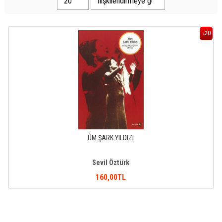
20
%
ÛM ŞARK YILDIZI
Sevil Öztürk
160
,00
TL