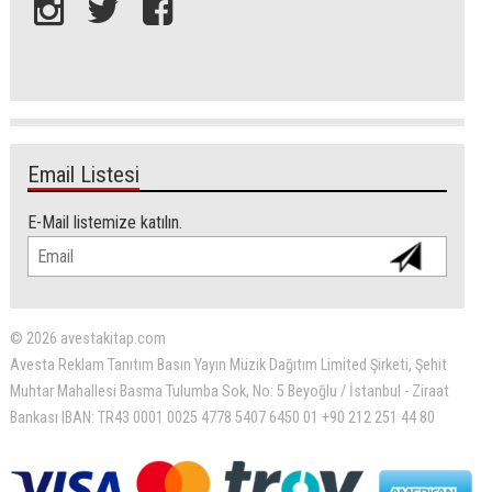
Email Listesi
E-Mail listemize katılın.
© 2026 avestakitap.com
Avesta Reklam Tanıtım Basın Yayın Müzik Dağıtım Limited Şirketi, Şehit
Muhtar Mahallesi Basma Tulumba Sok, No: 5 Beyoğlu / İstanbul - Ziraat
Bankası IBAN: TR43 0001 0025 4778 5407 6450 01 +90 212 251 44 80