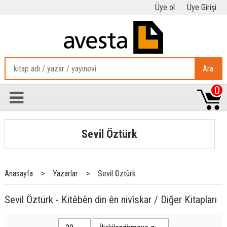
Üye ol
Üye Girişi
Ara
0
Sevil Öztürk
Anasayfa
>
Yazarlar
>
Sevil Öztürk
Sevil Öztürk - Kitêbên din ên nivîskar / Diğer Kitapları