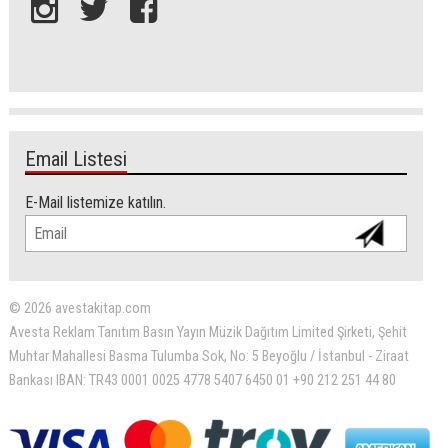
Email Listesi
E-Mail listemize katılın.
© 2026 avestakitap.com
Avesta Reklam Tanıtım Basın Yayın Müzik Dağıtım Limited Şirketi, Şehit
Muhtar Mahallesi Basma Tulumba Sok, No: 5 Beyoğlu / İstanbul - Ziraat
Bankası IBAN: TR43 0001 0025 4778 5407 6450 01 +90 212 251 44 80