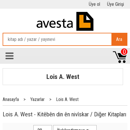
Üye ol
Üye Girişi
Ara
0
Lois A. West
Anasayfa
>
Yazarlar
>
Lois A. West
Lois A. West - Kitêbên din ên nivîskar / Diğer Kitapları