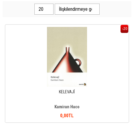
20
%
KELEVAJÎ
Kamiran Haco
0
,00
TL