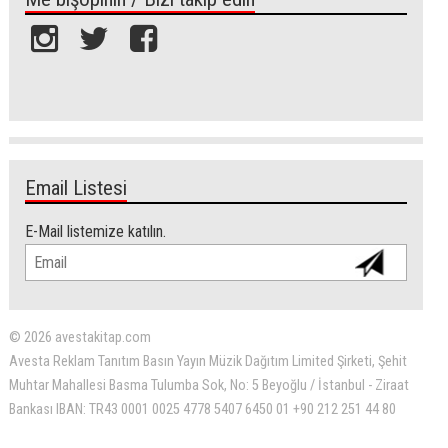
Email Listesi
E-Mail listemize katılın.
© 2026 avestakitap.com
Avesta Reklam Tanıtım Basın Yayın Müzik Dağıtım Limited Şirketi, Şehit
Muhtar Mahallesi Basma Tulumba Sok, No: 5 Beyoğlu / İstanbul - Ziraat
Bankası IBAN: TR43 0001 0025 4778 5407 6450 01 +90 212 251 44 80