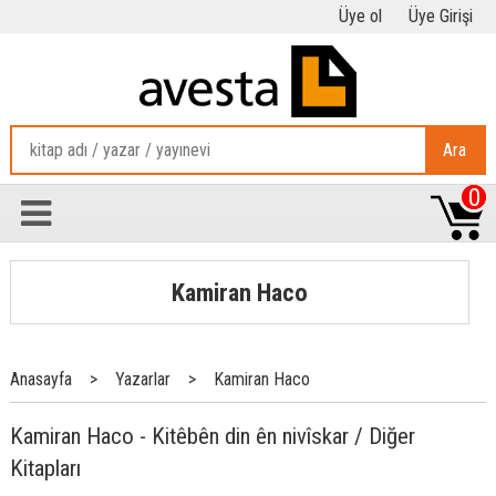
Üye ol
Üye Girişi
Ara
0
Kamiran Haco
Anasayfa
>
Yazarlar
>
Kamiran Haco
Kamiran Haco - Kitêbên din ên nivîskar / Diğer
Kitapları