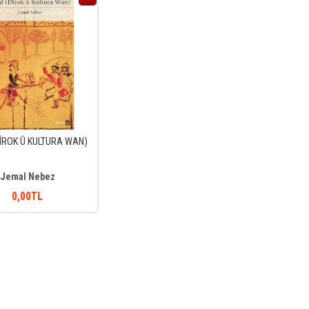
ÎROK Û KULTURA WAN)
Jemal Nebez
0
,00
TL