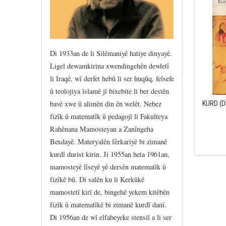
Di 1933an de li Silêmaniyê hatiye dinyayê.
Ligel dewamkirina xwendingehên dewletî
li Iraqê, wî derfet hebû li ser huqûq, felsefe
û teolojiya îslamê jî bixebite li ber destên
bavê xwe û alimên din ên welêt. Nebez
KURD (D
fizîk û matematîk û pedagojî li Fakulteya
Rahênana Mamosteyan a Zanîngeha
Bexdayê. Materyalên fêrkariyê bi zimanê
kurdî durist kirin. Ji 1955an heta 1961an,
mamosteyê lîseyê yê dersên matematîk û
fizîkê bû. Di salên ku li Kerkûkê
mamostetî kirî de, bingehê yekem kitêbên
fizîk û matematîkê bi zimanê kurdî danî.
Di 1956an de wî elfabeyeke stensil a li ser