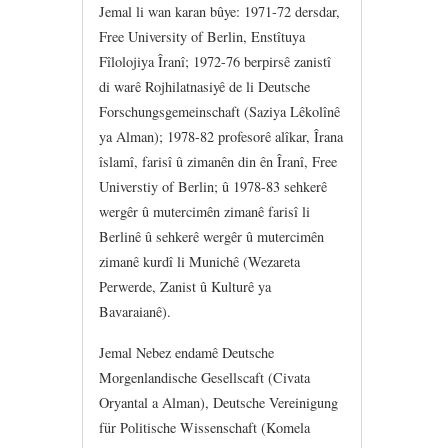
Jemal li wan karan bûye: 1971-72 dersdar,
Free University of Berlin, Enstîtuya
Fîlolojiya Îranî; 1972-76 berpirsê zanistî
di warê Rojhilatnasiyê de li Deutsche
Forschungsgemeinschaft (Saziya Lêkolînê
ya Alman); 1978-82 profesorê alîkar, Îrana
îslamî, farisî û zimanên din ên Îranî, Free
Universtiy of Berlin; û 1978-83 sehkerê
wergêr û mutercimên zimanê farisî li
Berlinê û sehkerê wergêr û mutercimên
zimanê kurdî li Munichê (Wezareta
Perwerde, Zanist û Kulturê ya
Bavaraianê).
Jemal Nebez endamê Deutsche
Morgenlandische Gesellscaft (Civata
Oryantal a Alman), Deutsche Vereinigung
für Politische Wissenschaft (Komela