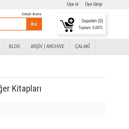
Üye ol
Üye Girişi
Detaylı Arama
Sepetim (
0
)
Ara
Toplam:
0
,00
TL
BLOG
ARŞÎV | ARCHIVE
ÇALAKÎ
er Kitapları