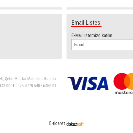
Email Listesi
E-Mail listemize katılın.
eti, Şehit Muhtar Mahallesi Basma
 TR43 0001 0025 4778 5407 6450 01
E-ticaret