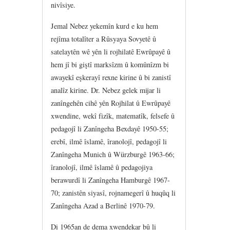
nivîsiye.
Jemal Nebez yekemîn kurd e ku hem
rejîma totalîter a Rûsyaya Sovyetê û
satelaytên wê yên li rojhilatê Ewrûpayê û
hem jî bi giştî marksîzm û komûnîzm bi
awayekî eşkerayî rexne kirine û bi zanistî
analîz kirine. Dr. Nebez gelek mijar li
zanîngehên cihê yên Rojhilat û Ewrûpayê
xwendine, wekî fizîk, matematîk, felsefe û
pedagojî li Zanîngeha Bexdayê 1950-55;
erebî, ilmê îslamê, îranolojî, pedagojî li
Zanîngeha Munich û Würzburgê 1963-66;
îranolojî, ilmê îslamê û pedagojiya
berawurdî li Zanîngeha Hamburgê 1967-
70; zanistên siyasî, rojnamegerî û huqûq li
Zanîngeha Azad a Berlinê 1970-79.
Di 1965an de dema xwendekar bû li