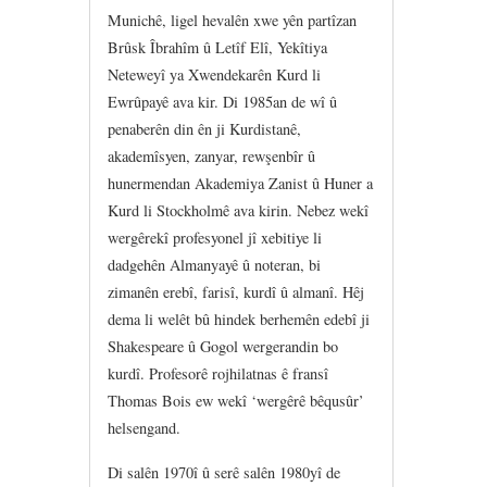
Munichê, ligel hevalên xwe yên partîzan
Brûsk Îbrahîm û Letîf Elî, Yekîtiya
Neteweyî ya Xwendekarên Kurd li
Ewrûpayê ava kir. Di 1985an de wî û
penaberên din ên ji Kurdistanê,
akademîsyen, zanyar, rewşenbîr û
hunermendan Akademiya Zanist û Huner a
Kurd li Stockholmê ava kirin. Nebez wekî
wergêrekî profesyonel jî xebitiye li
dadgehên Almanyayê û noteran, bi
zimanên erebî, farisî, kurdî û almanî. Hêj
dema li welêt bû hindek berhemên edebî ji
Shakespeare û Gogol wergerandin bo
kurdî. Profesorê rojhilatnas ê fransî
Thomas Bois ew wekî ‘wergêrê bêqusûr’
helsengand.
Di salên 1970î û serê salên 1980yî de