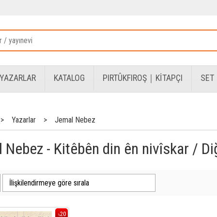
YAZARLAR
KATALOG
PIRTÛKFIROŞ｜KİTAPÇI
SET
>
Yazarlar
>
Jemal Nebez
 Nebez - Kitêbên din ên nivîskar / Diğ
20
%