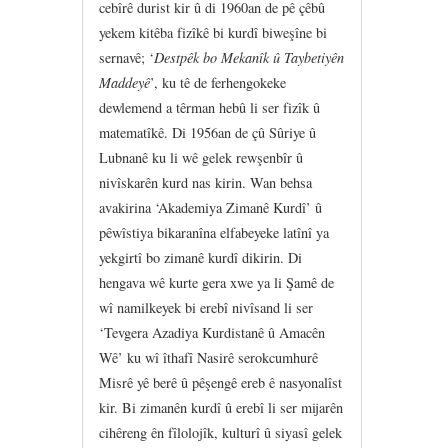
cebîrê durist kir û di 1960an de pê çêbû
yekem kitêba fizîkê bi kurdî biweşîne bi
sernavê; ‘
Destpêk bo Mekanîk û Taybetiyên
Maddeyê
’, ku tê de ferhengokeke
dewlemend a têrman hebû li ser fizîk û
matematîkê. Di 1956an de çû Sûriye û
Lubnanê ku li wê gelek rewşenbîr û
nivîskarên kurd nas kirin. Wan behsa
avakirina ‘Akademiya Zimanê Kurdî’ û
pêwîstiya bikaranîna elfabeyeke latînî ya
yekgirtî bo zimanê kurdî dikirin. Di
hengava wê kurte gera xwe ya li Şamê de
wî namilkeyek bi erebî nivîsand li ser
‘Tevgera Azadiya Kurdistanê û Amacên
Wê’ ku wî îthafî Nasirê serokcumhurê
Misrê yê berê û pêşengê ereb ê nasyonalîst
kir. Bi zimanên kurdî û erebî li ser mijarên
cihêreng ên fîlolojîk, kulturî û siyasî gelek