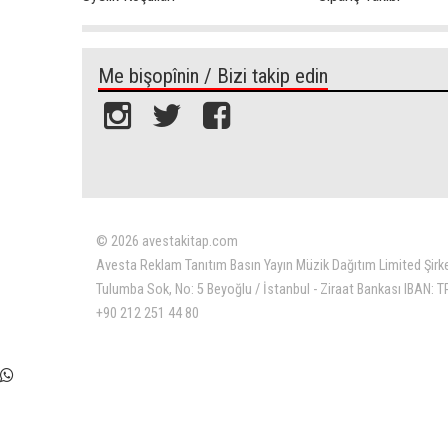
Me bişopînin / Bizi takip edin
© 2026 avestakitap.com
Avesta Reklam Tanıtım Basın Yayın Müzik Dağıtım Limited Şirk
Tulumba Sok, No: 5 Beyoğlu / İstanbul - Ziraat Bankası IBAN:
+90 212 251 44 80