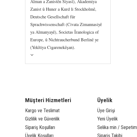
Alman a Zanistên Siyasî), Akademiya
Zanist û Huner a Kurd li Stockholmê,
Deutsche Gesellschaft für
Sprachwissenschaft (Civata Zimannasiyê
ya Almanyayê), Societas Îranologica of
Europe, û Nichtraucherbund Berlinê ye
(Yekîtiya Cigarenekêşan).
Müşteri Hizmetleri
Üyelik
Kargo ve Teslimat
Üye Girişi
Gizlilik ve Güvenlik
Yeni Üyelik
Sipariş Koşulları
Selika min / Sepetim
Üyelik Koşulları
Sipariş Takibi