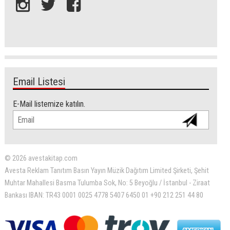
Email Listesi
E-Mail listemize katılın.
© 2026 avestakitap.com
Avesta Reklam Tanıtım Basın Yayın Müzik Dağıtım Limited Şirketi, Şehit
Muhtar Mahallesi Basma Tulumba Sok, No: 5 Beyoğlu / İstanbul - Ziraat
Bankası IBAN: TR43 0001 0025 4778 5407 6450 01 +90 212 251 44 80