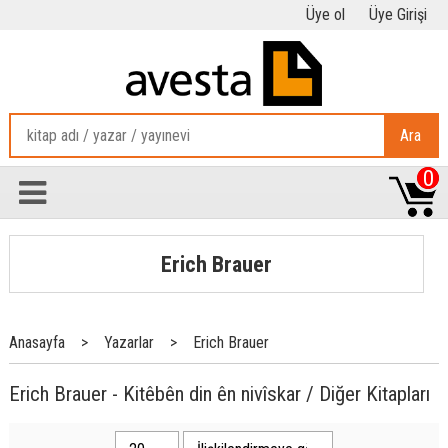
Üye ol
Üye Girişi
Ara
0
Erich Brauer
Anasayfa
>
Yazarlar
>
Erich Brauer
Erich Brauer - Kitêbên din ên nivîskar / Diğer Kitapları