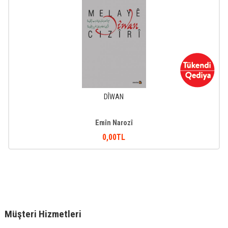
DÎWAN
Emîn Narozî
0
,00
TL
Müşteri Hizmetleri