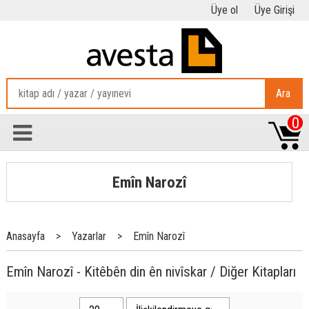
Üye ol
Üye Girişi
Ara
0
Emîn Narozî
Anasayfa
>
Yazarlar
>
Emîn Narozî
Emîn Narozî - Kitêbên din ên nivîskar / Diğer Kitapları