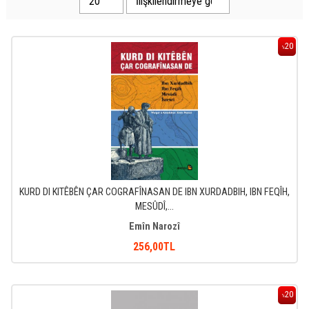
20
%
KURD DI KITÊBÊN ÇAR COGRAFÎNASAN DE IBN XURDADBIH, IBN FEQÎH,
MESÛDÎ,...
Emîn Narozî
256
,00
TL
20
%