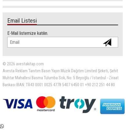
Email Listesi
E-Mail listemize katılın.
© 2026 avestakitap.com
Avesta Reklam Tanıtım Basın Yayın Müzik Dağıtım Limited Şirketi, Şehit
Muhtar Mahallesi Basma Tulumba Sok, No: 5 Beyoğlu / İstanbul - Ziraat
Bankası IBAN: TR43 0001 0025 4778 5407 6450 01 +90 212 251 44 80