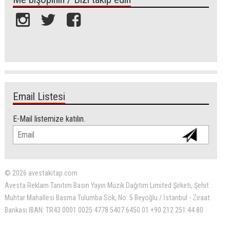
Email Listesi
E-Mail listemize katılın.
© 2026 avestakitap.com
Avesta Reklam Tanıtım Basın Yayın Müzik Dağıtım Limited Şirketi, Şehit
Muhtar Mahallesi Basma Tulumba Sok, No: 5 Beyoğlu / İstanbul - Ziraat
Bankası IBAN: TR43 0001 0025 4778 5407 6450 01 +90 212 251 44 80