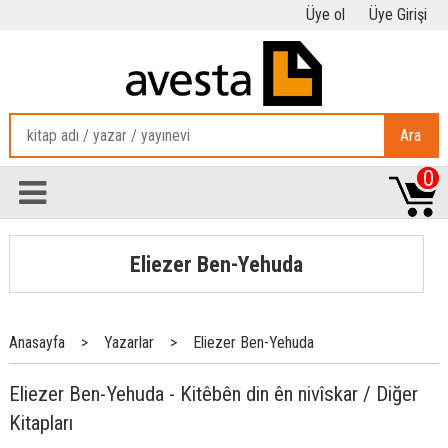
Üye ol
Üye Girişi
Ara
0
Eliezer Ben-Yehuda
Anasayfa
>
Yazarlar
>
Eliezer Ben-Yehuda
Eliezer Ben-Yehuda - Kitêbên din ên nivîskar / Diğer
Kitapları