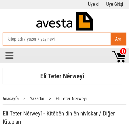
Üye ol
Üye Girişi
Ara
0
Elî Teter Nêrweyî
Anasayfa
>
Yazarlar
>
Elî Teter Nêrweyî
Elî Teter Nêrweyî - Kitêbên din ên nivîskar / Diğer
Kitapları