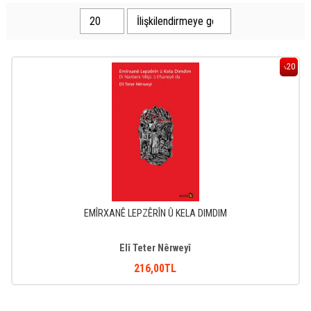
20
%
EMÎRXANÊ LEPZÊRÎN Û KELA DIMDIM
Elî Teter Nêrweyî
216
,00
TL