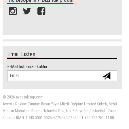
Email Listesi
E-Mail listemize katılın.
© 2026 avestakitap.com
Avesta Reklam Tanıtım Basın Yayın Müzik Dağıtım Limited Şirketi, Şehit
Muhtar Mahallesi Basma Tulumba Sok, No: 5 Beyoğlu / İstanbul - Ziraat
Bankası IBAN: TR43 0001 0025 4778 5407 6450 01 +90 212 251 44 80