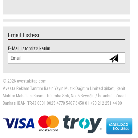
Email Listesi
E-Mail listemize katılın.
© 2026 avestakitap.com
Avesta Reklam Tanıtım Basın Yayın Müzik Dağıtım Limited Şirketi, Şehit
Muhtar Mahallesi Basma Tulumba Sok, No: 5 Beyoğlu / İstanbul - Ziraat
Bankası IBAN: TR43 0001 0025 4778 5407 6450 01 +90 212 251 44 80