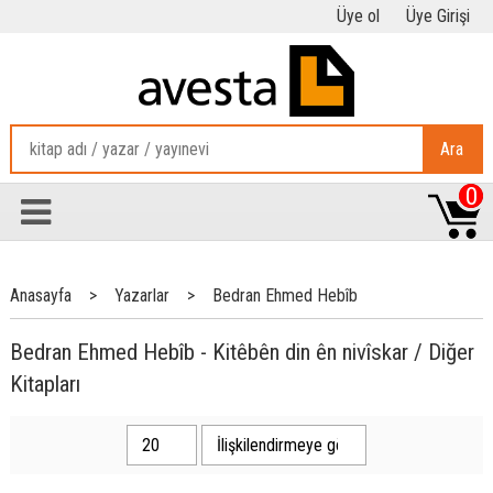
Üye ol
Üye Girişi
Ara
0
Anasayfa
>
Yazarlar
>
Bedran Ehmed Hebîb
Bedran Ehmed Hebîb - Kitêbên din ên nivîskar / Diğer
Kitapları