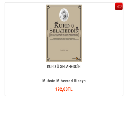
20
%
KURD Û SELAHEDDÎN
Muhsin Mihemed Hiseyn
192
,00
TL