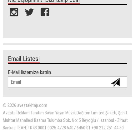
Email Listesi
E-Mail listemize katılın.
© 2026 avestakitap.com
Avesta Reklam Tanıtım Basın Yayın Müzik Dağıtım Limited Şirketi, Şehit
Muhtar Mahallesi Basma Tulumba Sok, No: 5 Beyoğlu / İstanbul - Ziraat
Bankası IBAN: TR43 0001 0025 4778 5407 6450 01 +90 212 251 44 80