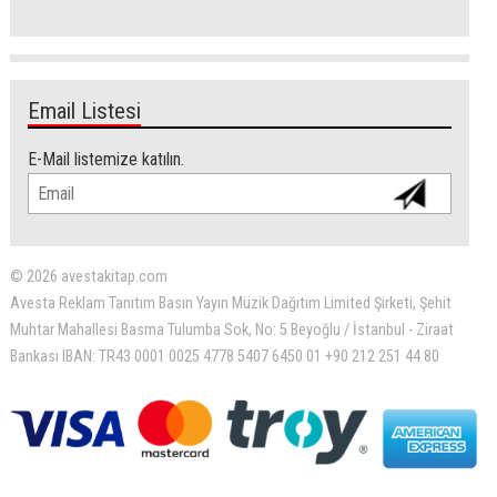
Email Listesi
E-Mail listemize katılın.
© 2026 avestakitap.com
Avesta Reklam Tanıtım Basın Yayın Müzik Dağıtım Limited Şirketi, Şehit
Muhtar Mahallesi Basma Tulumba Sok, No: 5 Beyoğlu / İstanbul - Ziraat
Bankası IBAN: TR43 0001 0025 4778 5407 6450 01 +90 212 251 44 80