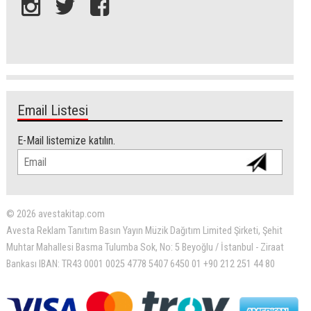
Email Listesi
E-Mail listemize katılın.
© 2026 avestakitap.com
Avesta Reklam Tanıtım Basın Yayın Müzik Dağıtım Limited Şirketi, Şehit
Muhtar Mahallesi Basma Tulumba Sok, No: 5 Beyoğlu / İstanbul - Ziraat
Bankası IBAN: TR43 0001 0025 4778 5407 6450 01 +90 212 251 44 80