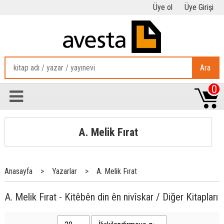
Üye ol
Üye Girişi
Ara
0
A. Melik Fırat
Anasayfa
>
Yazarlar
>
A. Melik Fırat
A. Melik Fırat - Kitêbên din ên nivîskar / Diğer Kitapları