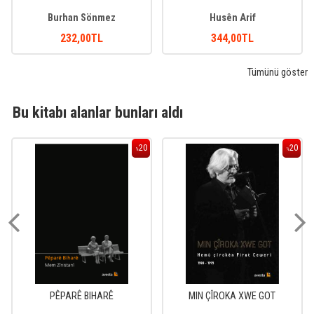
Burhan Sönmez
Husên Arif
232
,00
TL
344
,00
TL
Tümünü göster
Bu kitabı alanlar bunları aldı
20
20
%
%
PÊPARÊ BIHARÊ
MIN ÇÎROKA XWE GOT