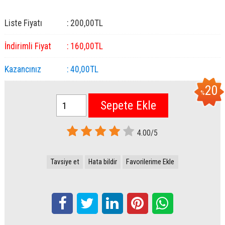
Liste Fiyatı
:
200
,00
TL
İndirimli Fiyat
:
160
,00
TL
Kazancınız
:
40
,00
TL
20
%
Sepete Ekle
4.00/5
Tavsiye et
Hata bildir
Favorilerime Ekle