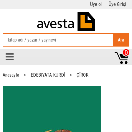
Üye ol
Üye Girişi
Ara
0
Anasayfa
>
EDEBIYATA KURDÎ
>
ÇÎROK