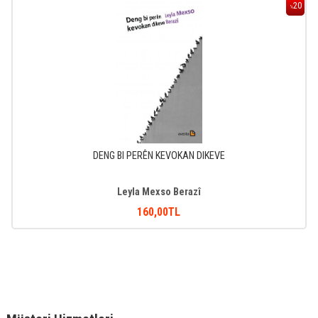
20
%
DENG BI PERÊN KEVOKAN DIKEVE
Leyla Mexso Berazî
160
,00
TL