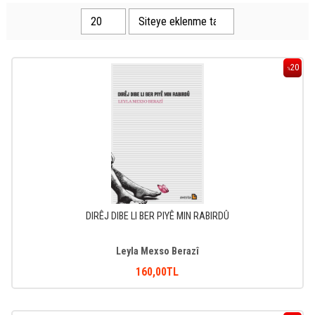
20
%
DIRÊJ DIBE LI BER PIYÊ MIN RABIRDÛ
Leyla Mexso Berazî
160
,00
TL