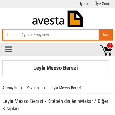
Üye ol
Üye Girişi
Ara
0
Leyla Mexso Berazî
Anasayfa
>
Yazarlar
>
Leyla Mexso Berazî
Leyla Mexso Berazî - Kitêbên din ên nivîskar / Diğer
Kitapları