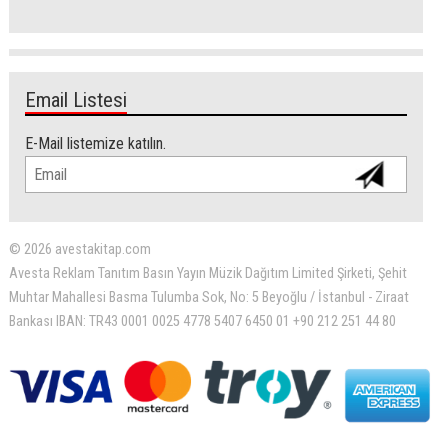
Email Listesi
E-Mail listemize katılın.
© 2026 avestakitap.com
Avesta Reklam Tanıtım Basın Yayın Müzik Dağıtım Limited Şirketi, Şehit
Muhtar Mahallesi Basma Tulumba Sok, No: 5 Beyoğlu / İstanbul - Ziraat
Bankası IBAN: TR43 0001 0025 4778 5407 6450 01 +90 212 251 44 80