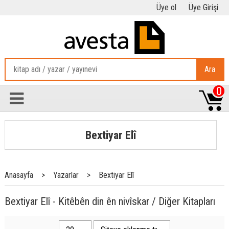
Üye ol
Üye Girişi
Ara
0
Bextiyar Elî
Anasayfa
>
Yazarlar
>
Bextiyar Elî
Bextiyar Elî - Kitêbên din ên nivîskar / Diğer Kitapları