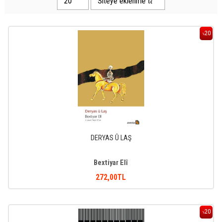
20
%
DERYAS Û LAŞ
Bextiyar Elî
272
,00
TL
20
%