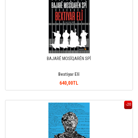
BAJARÊ MOSÎQARÊN SPÎ
Bextiyar Elî
640
,00
TL
20
%