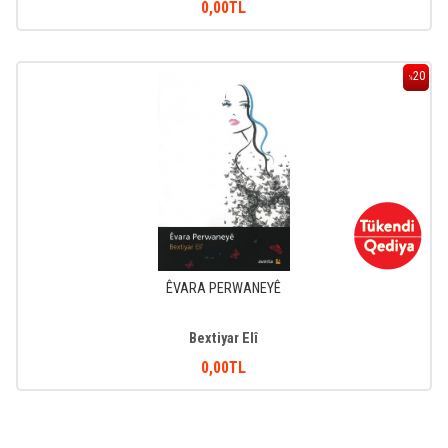
0
,00
TL
20
%
ÊVARA PERWANEYÊ
Bextiyar Elî
0
,00
TL