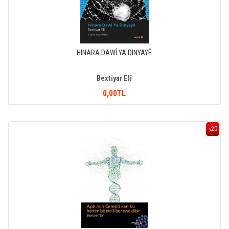
HINARA DAWÎ YA DINYAYÊ
Bextiyar Elî
0
,00
TL
20
%