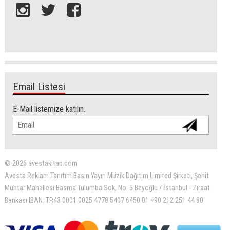
Email Listesi
E-Mail listemize katılın.
© 2026 avestakitap.com
Avesta Reklam Tanıtım Basın Yayın Müzik Dağıtım Limited Şirketi, Şehit
Muhtar Mahallesi Basma Tulumba Sok, No: 5 Beyoğlu / İstanbul - Ziraat
Bankası IBAN: TR43 0001 0025 4778 5407 6450 01 +90 212 251 44 80