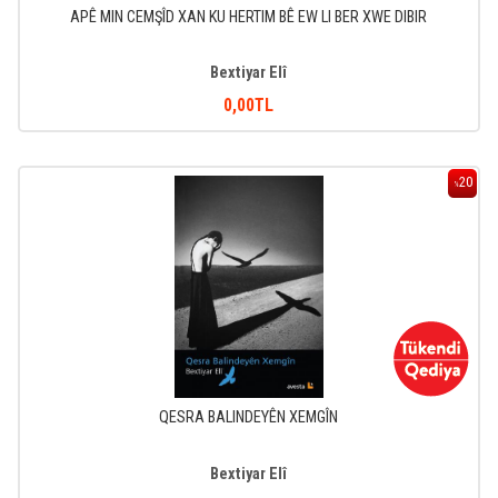
APÊ MIN CEMŞÎD XAN KU HERTIM BÊ EW LI BER XWE DIBIR
Bextiyar Elî
0
,00
TL
20
%
QESRA BALINDEYÊN XEMGÎN
Bextiyar Elî